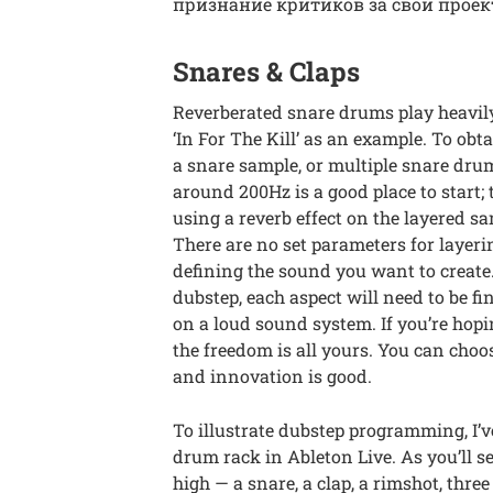
признание критиков за свой проек
Snares & Claps
Reverberated snare drums play heavily
‘In For The Kill’ as an example. To obt
a snare sample, or multiple snare drum
around 200Hz is a good place to start; 
using a reverb effect on the layered s
There are no set parameters for layerin
defining the sound you want to create.
dubstep, each aspect will need to be f
on a loud sound system. If you’re hop
the freedom is all yours. You can cho
and innovation is good.
To illustrate dubstep programming, I’
drum rack in Ableton Live. As you’ll 
high — a snare, a clap, a rimshot, thre