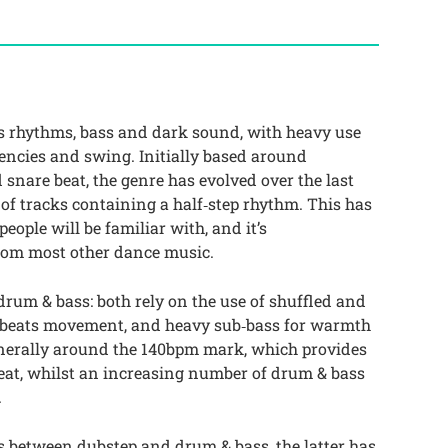
its rhythms, bass and dark sound, with heavy use
uencies and swing. Initially based around
 snare beat, the genre has evolved over the last
of tracks containing a half‑step rhythm. This has
ople will be familiar with, and it’s
 from most other dance music.
drum & bass: both rely on the use of shuffled and
he beats movement, and heavy sub‑bass for warmth
enerally around the 140bpm mark, which provides
beat, whilst an increasing number of drum & bass
.
ies between dubstep and drum & bass, the latter has