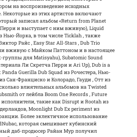
ором на воспроизведение исходных
е. Некоторые из этих артистов включают
оторый записал альбом «Return from Planet
 Перри и выступает с ним вживую), Liquid
 Нью-Йорка, в том числе Ticklah , также
тор Райс , Easy Star All-Stars , Dub Trio
ли вживую с Майком Паттоном и в настоящее
-группы для Matisyahu), Subatomic Sound
ериала Ли Скретча Перри и Ari Up), Dub is a
ant Panda Guerilla Dub Squad из Рочестера, Нью-
из Сан-Франциско и Колорадо, Гауди , Отт из
колько влиятельных альбомов на Twisted
ubsmith от лейбла Boom One Records , Future
исполнители, такие как Disrupt и Rootah из
Нидерландов, Moonlight Dub Ex periment из
 Франции. Более эклектичное использование
udNubac, которая смешивает кубинский
нный даб-продюсер Райан Мур получил