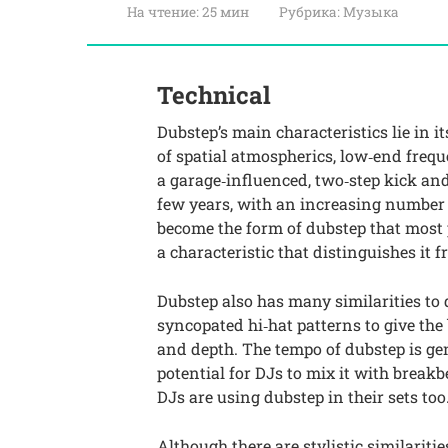
На чтение:
25 мин
Рубрика:
Музыка
Technical
Dubstep’s main characteristics lie in 
of spatial atmospherics, low‑end freq
a garage‑influenced, two‑step kick and
few years, with an increasing number 
become the form of dubstep that most pe
a characteristic that distinguishes it
Dubstep also has many similarities to 
syncopated hi‑hat patterns to give t
and depth. The tempo of dubstep is g
potential for DJs to mix it with break
DJs are using dubstep in their sets too
Although there are stylistic similarit