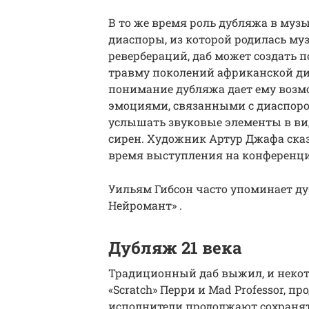
В то же время роль дубляжа в муз
диаспоры, из которой родилась муз
ревербераций, даб может создать
травму поколений африканской диа
понимание дубляжа дает ему возм
эмоциями, связанными с диаспоро
услышать звуковые элементы в ви
сирен. Художник Артур Джафа сказа
время выступления на конференции 
Уильям Гибсон часто упоминает ду
Нейромант» .
Дубляж 21 века
Традиционный даб выжил, и некото
«Scratch» Перри и Mad Professor, 
исполнители продолжают сохранят