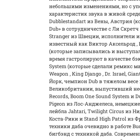
небольшими изменениями, но с уп
характеристик звука в живой сред
Dubblestandart из Вены, Австрия (к
Dub» в сотрудничестве с Ли Скретч
Stranger из Швеции, исполнители из
известный как Виктор Аксельрод , Вик
(которые записывались и выступа
время гастролируют в качестве бэк
System (которые сделали ремикс мат
Weapon , King Django , Dr. Israel, Gi
Йорк, чемпион Dub в тяжелом весе 
Великобритании, выпустивший нес
Records, Boom One Sound System и D
Pigeon из Лос-Анджелеса, немецкие 
лейбла Jahtari, Twilight Circus из 
Коста-Рики и Stand High Patrol из
техники даба очевидно в работе B
бигбэнд с техникой даба. Совреме