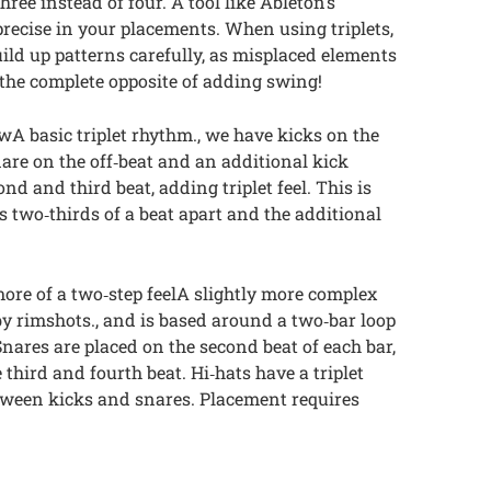
three instead of four. A tool like Ableton’s
 precise in your placements. When using triplets,
uild up patterns carefully, as misplaced elements
o the complete opposite of adding swing!
wA basic triplet rhythm., we have kicks on the
snare on the off‑beat and an additional kick
d and third beat, adding triplet feel. This is
 two‑thirds of a beat apart and the additional
ore of a two‑step feelA slightly more complex
 by rimshots., and is based around a two‑bar loop
nares are placed on the second beat of each bar,
third and fourth beat. Hi‑hats have a triplet
tween kicks and snares. Placement requires