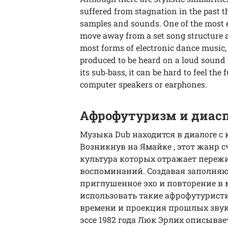
suffered from stagnation in the past t
samples and sounds. One of the most e
move away from a set song structure a
most forms of electronic dance music, 
produced to be heard on a loud sound 
its sub‑bass, it can be hard to feel the
computer speakers or earphones.
Афрофутуризм и диас
Музыка Dub находится в диалоге с
Возникнув на Ямайке , этот жанр с
культура которых отражает переж
воспоминаний. Создавая заполня
приглушенное эхо и повторение в 
использовать такие афрофутурист
времени и проекция прошлых звуко
эссе 1982 года Люк Эрлих описывае