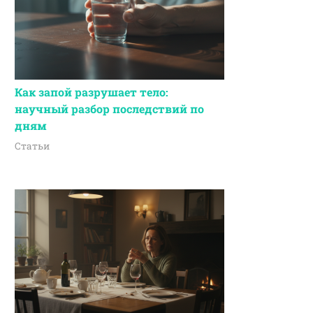
Как запой разрушает тело:
научный разбор последствий по
дням
Статьи