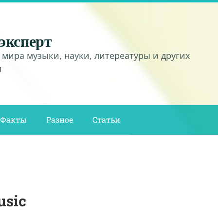
эксперт
 мира музыки, науки, литереатуры и других
и
Факты
Разное
Статьи
usic