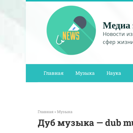
Перейти
к
контенту
Медиа 
Новости из
сфер жизн
Главная
Музыка
Наука
Главная
»
Музыка
Дуб музыка — dub m