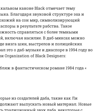
ыкальном каноне Black отмечает тему
ыка. Благодаря звуковой структуре эха и
 похожий на сон мир, символизирующий
споры в результате рабства. Такое
ожность справляться с более темными
й, включая насилие. В даб-миксах можно
де визга шин, выстрелов и полицейских
л это о даб-музыке и диаспоре в 1994 году во
Organization of Black Designers:
бляж в фантастическом романе 1984 года «
рые из создателей даба, такие как Ли
продолжают выпускать новый материал. Новые
ь традиционный звук даба, некоторые с