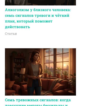
Алкоголизм у близкого человека:
семь сигналов тревоги и чёткий
план, который поможет
действовать
Статьи
Семь тревожных сигналов: когда
домашние методы бессильны и