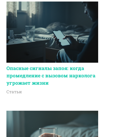
Опасные сигналы запоя: когда
промедление с вызовом нарколога
угрожает жизни
Статьи