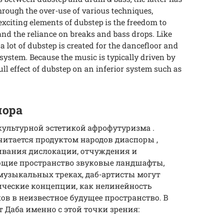
hrough the over-use of various techniques,
xciting elements of dubstep is the freedom to
nd the reliance on breaks and bass drops. Like
a lot of dubstep is created for the dancefloor and
system. Because the music is typically driven by
 full effect of dubstep on an inferior system such as
пора
 культурной эстетикой
афрофутуризма
.
читается продуктом народов диаспоры ,
ивания дислокации, отчуждения и
ющие пространство звуковые ландшафты,
музыкальных треках, даб-артисты могут
ические концепции, как нелинейность
в в неизвестное будущее пространство. В
т Даба именно с этой точки зрения: