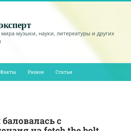
эксперт
 мира музыки, науки, литереатуры и других
и
Факты
Разное
Статьи
 баловалась с
нзия на fetch the bolt