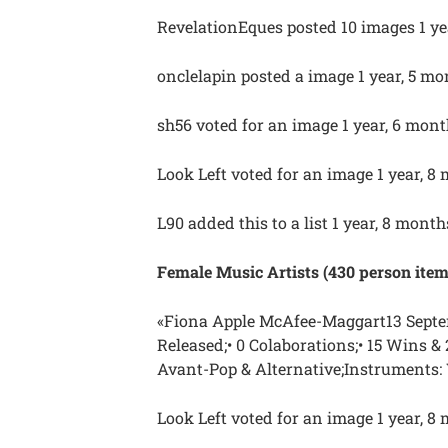
RevelationEques posted 10 images 1 ye
onclelapin posted a image 1 year, 5 m
sh56 voted for an image 1 year, 6 mon
Look Left voted for an image 1 year, 8
L90 added this to a list 1 year, 8 mont
Female Music Artists (430 person item
«Fiona Apple McAfee-Maggart13 Septem
Released;• 0 Colaborations;• 15 Wins &
Avant-Pop & Alternative;Instruments: 
Look Left voted for an image 1 year, 8