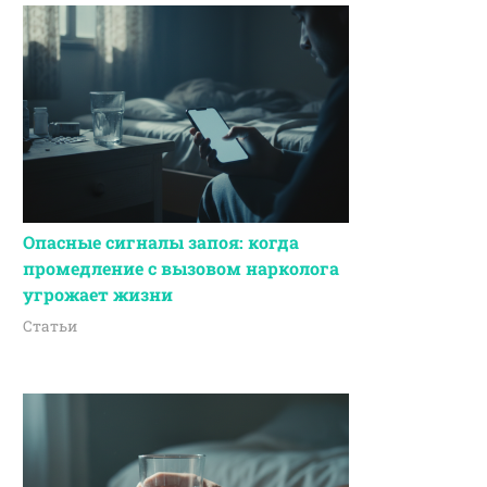
Опасные сигналы запоя: когда
промедление с вызовом нарколога
угрожает жизни
Статьи