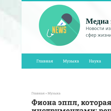
Перейти
к
контенту
Медиа 
Новости из
сфер жизн
Главная
Музыка
Наука
Главная
»
Музыка
Фиона эппл, которая
инструментами: реце