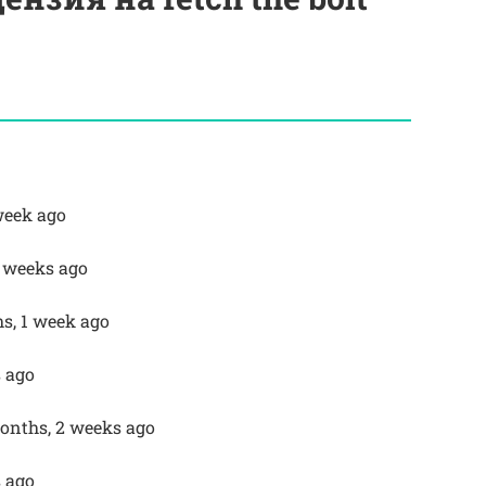
week ago
2 weeks ago
s, 1 week ago
s ago
months, 2 weeks ago
s ago