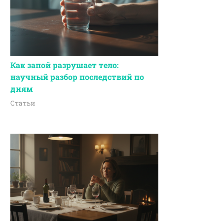
Как запой разрушает тело:
научный разбор последствий по
дням
Статьи