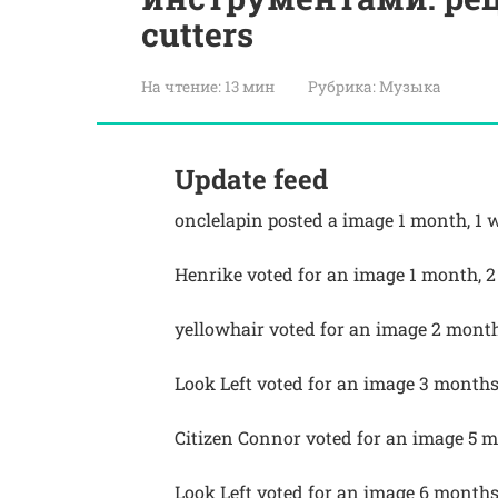
cutters
На чтение:
13 мин
Рубрика:
Музыка
Update feed
onclelapin posted a image 1 month, 1 
Henrike voted for an image 1 month, 
yellowhair voted for an image 2 month
Look Left voted for an image 3 month
Citizen Connor voted for an image 5 
Look Left voted for an image 6 month