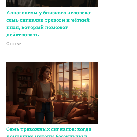
Алкоголизм у близкого человека:
семь сигналов тревоги и чёткий
план, который поможет
действовать
Статьи
Семь тревожных сигналов: когда
домашние методы бессильны и