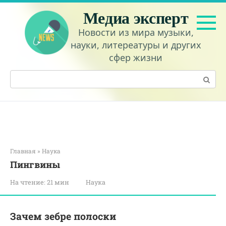
Перейти
Медиа эксперт
к
контенту
Новости из мира музыки,
науки, литереатуры и других
сфер жизни
Поиск:
Главная
»
Наука
Пингвины
На чтение:
21 мин
Наука
Зачем зебре полоски