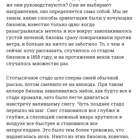
же они руководствуются? Они не выбирают
направления, оно определяется само собой. Мы не
знаем, какие способы ориентации были у кочующих
бизонов, известно только одно: когда
разыгрывалась метель и все вокруг заволакивалось
густой пеленой, бизоны сразу поворачивали против
ветра, и больше их ничто не заботило. То, о чем я
сейчас хочу рассказать, случилось со стадом
бизонов в 1858 году, и на протяжении веков такое
случалось множество раз.
Стотысячное стадо шло сперва своей обычной
рысью, потом сменило ее на иноходь. При таком
аллюре бизоны заваливались набок, как будто все в
стаде хромали, зато было легче двигаться
навстречу валившему снегу. Чуть позднее стадо
перешло на шаг. Снег становился все глубже и
глубже, а слепящий снежный вихрь крутился в
воздухе все быстрее и становился все
непрогляднее. Это было тем более тревожно, что
надвигалась ночь. Никто из этих бизонов, конечно,