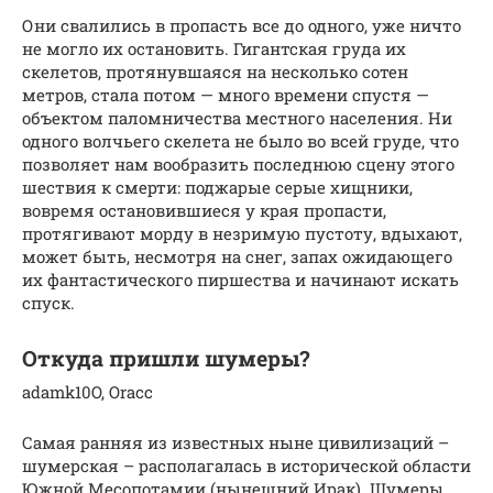
Они свалились в пропасть все до одного, уже ничто
не могло их остановить. Гигантская груда их
скелетов, протянувшаяся на несколько сотен
метров, стала потом — много времени спустя —
объектом паломничества местного населения. Ни
одного волчьего скелета не было во всей груде, что
позволяет нам вообразить последнюю сцену этого
шествия к смерти: поджарые серые хищники,
вовремя остановившиеся у края пропасти,
протягивают морду в незримую пустоту, вдыхают,
может быть, несмотря на снег, запах ожидающего
их фантастического пиршества и начинают искать
спуск.
Откуда пришли шумеры?
adamk10O, Oracc
Самая ранняя из известных ныне цивилизаций –
шумерская – располагалась в исторической области
Южной Месопотамии (нынешний Ирак). Шумеры