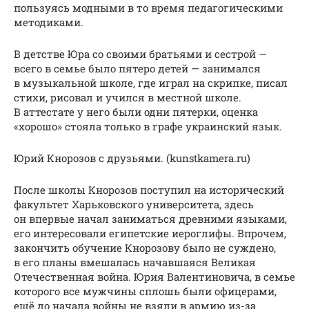
пользуясь модными в то время педагогическими
методиками.
В детстве Юра со своими братьями и сестрой —
всего в семье было пятеро детей — занимался
в музыкальной школе, где играл на скрипке, писал
стихи, рисовал и учился в местной школе.
В аттестате у него были одни пятерки, оценка
«хорошо» стояла только в графе украинский язык.
Юрий Кнорозов с друзьями. (kunstkamera.ru)
После школы Кнорозов поступил на исторический
факультет Харьковского университета, здесь
он впервые начал заниматься древними языками,
его интересовали египетские иероглифы. Впрочем,
закончить обучение Кнорозову было не суждено,
в его планы вмешалась начавшаяся Великая
Отечественная война. Юрия Валентиновича, в семье
которого все мужчины сплошь были офицерами,
ещё до начала войны не взяли в армию из-за