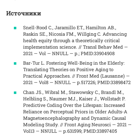
Источники
Snell-Rood C., Jaramillo ET., Hamilton AB.,
Raskin SE., Nicosia FM., Willging C. Advancing
health equity through a theoretically critical
implementation science. // Transl Behav Med —
2021 — Vol — NNULL — p.; PMID:33904908
Bar-Tur L. Fostering Well-Being in the Elderly:
Translating Theories on Positive Aging to
Practical Approaches. // Front Med (Lausanne) —
2021 — Vol8 — NNULL — p.517226; PMID:33898472
Chan JS., Wibral M., Stawowsky C., Brandl M.,
Helbling S., Naumer MJ., Kaiser J., Wollstadt P.
Predictive Coding Over the Lifespan: Increased
Reliance on Perceptual Priors in Older Adults-A
Magnetoencephalography and Dynamic Causal
Modeling Study. // Front Aging Neurosci — 2021 —
Vol13 — NNULL — p.631599; PMID:33897405