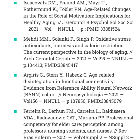
Isaacowitz DM., Freund AM., Mayr U.,
Rothermund K., Tobler PN. Age-Related Changes
in the Role of Social Motivation: Implications for
Healthy Aging. // J Gerontol B Psychol Sci Soc Sci
— 2021 — Vol — NNULL — p.; PMID:33881524
Mehdi MM., Solanki P., Singh P. Oxidative stress,
antioxidants, hormesis and calorie restriction:
The current perspective in the biology of aging. //
Arch Gerontol Geriatr — 2021 — Vol95 — NNULL —
p.104413; PMID:33845417
Argiris G., Stern Y., Habeck C. Age-related
disintegration in functional connectivity:
Evidence from Reference Ability Neural Network
(RANN) cohort. // Neuropsychologia — 2021 —
Vol156 — NNULL — p.107856; PMID:33845079
Ferreira R., Derhun FM., Carreira L., Baldissera
VDA., Radovanovic CAT., Mariano PP. Professional
competency for elder care: perception among
professors, nursing students, and nurses. // Rev
Bras Enferm — 2021 — Vol74Suppl 2 — NSuppl 2 —