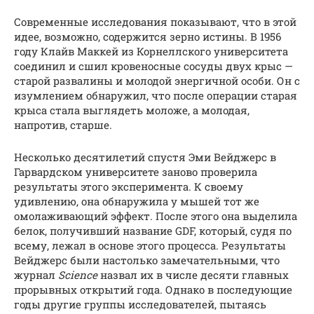
Современные исследования показывают, что в этой
идее, возможно, содержится зерно истины. В 1956
году Клайв Маккей из Корнеллского университета
соединил и сшил кровеносные сосуды двух крыс —
старой развалины и молодой энергичной особи. Он с
изумлением обнаружил, что после операции старая
крыса стала выглядеть моложе, а молодая,
напротив, старше.
Несколько десятилетий спустя Эми Вейджерс в
Гарвардском университете заново проверила
результаты этого эксперимента. К своему
удивлению, она обнаружила у мышей тот же
омолаживающий эффект. После этого она выделила
белок, получивший название GDF, который, судя по
всему, лежал в основе этого процесса. Результаты
Вейджерс были настолько замечательными, что
журнал
Science
назвал их в числе десяти главных
прорывных открытий года. Однако в последующие
годы другие группы исследователей, пытаясь