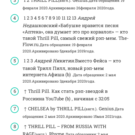
1 2 THRILL PILL
. Genius.
(англ.)
Дата обращения: 19
февраля 2020.
Архивировано 26февраля 2020года.
1 2 3 4 5 6 7 8 9 10 11 12 13
Андрей
Недашковский.
«Бабушке нравится песня
«Аптека», она думает это про корвалол» — кто
такой Thrill Pill, самый свежий рэп-мем. The-
Flow.ru.
Дата обращения: 19 февраля
2020.
Архивировано 5декабря 2019года.
1 2 3
Андрей Никитин.
Вместо Фейса — кто
такой Трилл Пилл, новый рэп-мем
интернета.Афиша (b) .
Дата обращения: 2 мая
2020.
Архивировано 3декабря 2020года.
↑ Thrill Pill. Как стать рэп-звездой в
Россиина YouTube (b) , начиная с 32:05
↑ CHELSEA by THRILL PILL
. Genius.
(англ.)
Дата
обращения: 2 мая 2020.
Архивировано 15мая 2021года.
↑ THRILL PILL – FROM RUSSIA WITH
RAGE
. Rhyme.
(англ.)
Дата обращения: 2 мая