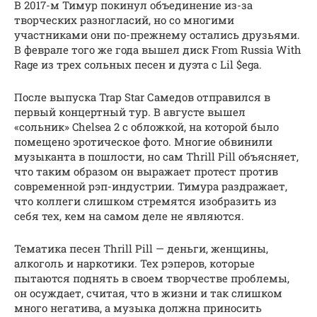
В 2017-м Тимур покинул объединение из-за
творческих разногласий, но со многими
участниками они по-прежнему остались друзьями.
В феврале того же года вышел диск From Russia With
Rage из трех сольных песен и дуэта с Lil $ega.
После выпуска Trap Star Самедов отправился в
первый концертный тур. В августе вышел
«сольник» Chelsea 2 с обложкой, на которой было
помещено эротическое фото. Многие обвинили
музыканта в пошлости, но сам Thrill Pill объясняет,
что таким образом он выражает протест против
современной рэп-индустрии. Тимура раздражает,
что коллеги слишком стремятся изобразить из
себя тех, кем на самом деле не являются.
Тематика песен Thrill Pill — деньги, женщины,
алкоголь и наркотики. Тех рэперов, которые
пытаются поднять в своем творчестве проблемы,
он осуждает, считая, что в жизни и так слишком
много негатива, а музыка должна приносить