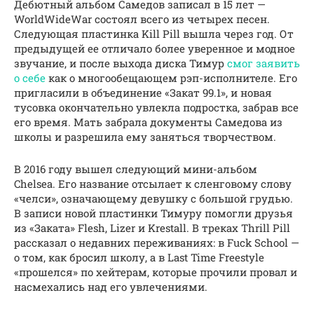
Дебютный альбом Самедов записал в 15 лет —
WorldWideWar состоял всего из четырех песен.
Следующая пластинка Kill Pill вышла через год. От
предыдущей ее отличало более уверенное и модное
звучание, и после выхода диска Тимур
смог заявить
о себе
как о многообещающем рэп-исполнителе. Его
пригласили в объединение «Закат 99.1», и новая
тусовка окончательно увлекла подростка, забрав все
его время. Мать забрала документы Самедова из
школы и разрешила ему заняться творчеством.
В 2016 году вышел следующий мини-альбом
Chelsea. Его название отсылает к сленговому слову
«челси», означающему девушку с большой грудью.
В записи новой пластинки Тимуру помогли друзья
из «Заката» Flesh, Lizer и Krestall. В треках Thrill Pill
рассказал о недавних переживаниях: в Fuck School —
о том, как бросил школу, а в Last Time Freestyle
«прошелся» по хейтерам, которые прочили провал и
насмехались над его увлечениями.