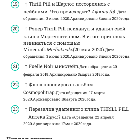
↑ Thrill Pill и Шарлот поссорились с
лейблами. Что происходит?.
Афиша (b)
.
Дата
обращения: 3 июня 2020.
Архивировано 3июня 2020года.
↑ Рэпер Thrill Pill психанул и удалил свой
клип с Моргенштерном. В итоге пришлось
извиняться с помощью
Minecraft.
MediaLeaks
(20 мая 2020).
Дата
обращения: 3 июня 2020.
Архивировано 3июня 2020года.
↑ Fuelle Noir микстейп.
Дата обращения: 20
февраля 2019.
Архивировано 3марта 2019года.
↑ Флэш анонсировал альбом
Cosmopolitrap.
Дата обращения: 17 марта
2020.
Архивировано 19марта 2020года.
↑ Перезалив удаленного клипа THRILL PILL
— Аптека 2
?.
(рус.)
Дата обращения: 22 апреля
2020.
Архивировано 17мая 2020года.
Первая группа