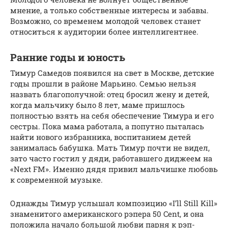
мнение, а только собственные интересы и забавы.
Возможно, со временем молодой человек станет
относиться к аудитории более интеллигентнее.
Ранние годы и юность
Тимур Самедов появился на свет в Москве, детские
годы прошли в районе Марьино. Семью нельзя
назвать благополучной: отец бросил жену и детей,
когда мальчику было 8 лет, маме пришлось
полностью взять на себя обеспечение Тимура и его
сестры. Пока мама работала, а попутно пыталась
найти нового избранника, воспитанием детей
занималась бабушка. Мать Тимур почти не видел,
зато часто гостил у дяди, работавшего диджеем на
«Next FM». Именно дядя привил мальчишке любовь
к современной музыке.
Однажды Тимур услышал композицию «I’ll Still Kill»
знаменитого американского рэпера 50 Cent, и она
положила начало большой любви парня к рэп-