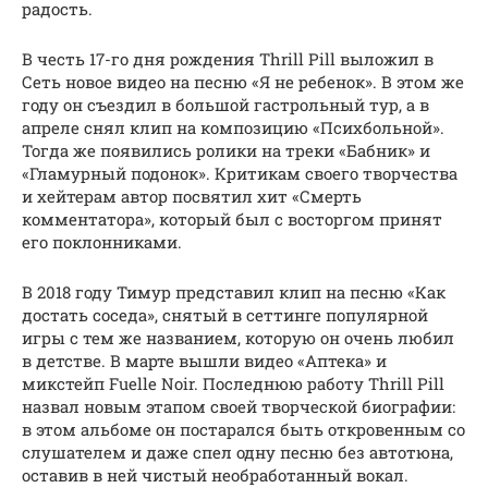
радость.
В честь 17-го дня рождения Thrill Pill выложил в
Сеть новое видео на песню «Я не ребенок». В этом же
году он съездил в большой гастрольный тур, а в
апреле снял клип на композицию «Психбольной».
Тогда же появились ролики на треки «Бабник» и
«Гламурный подонок». Критикам своего творчества
и хейтерам автор посвятил хит «Смерть
комментатора», который был с восторгом принят
его поклонниками.
В 2018 году Тимур представил клип на песню «Как
достать соседа», снятый в сеттинге популярной
игры с тем же названием, которую он очень любил
в детстве. В марте вышли видео «Аптека» и
микстейп Fuelle Noir. Последнюю работу Thrill Pill
назвал новым этапом своей творческой биографии:
в этом альбоме он постарался быть откровенным со
слушателем и даже спел одну песню без автотюна,
оставив в ней чистый необработанный вокал.