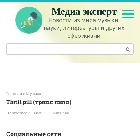
Перейти
Медиа эксперт
к
контенту
Новости из мира музыки,
науки, литереатуры и других
сфер жизни
Поиск:
Главная
»
Музыка
Thrill pill (трилл пилл)
На чтение:
21 мин
Музыка
Социальные сети