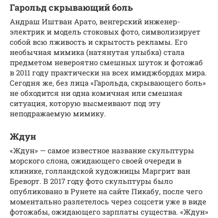
Гарольд скрывающий боль
Андраш Иштван Арато, венгерский инженер-
электрик и модель стоковых фото, символизирует
собой всю лживость и скрытость рекламы. Его
необычная мимика (натянутая улыбка) стала
предметом невероятно смешных шуток и фотожаб
в 2011 году практически на всех имиджбордах мира.
Сегодня же, без лица «Гарольда, скрывающего боль»
не обходится ни одна комичная или смешная
ситуация, которую высмеивают под эту
неподражаемую мимику.
Ждун
«Ждун» — самое известное название скульптуры
морского слона, ожидающего своей очереди в
клинике, голландской художницы Маргрит ван
Бреворт. В 2017 году фото скульптуры было
опубликовано в Рунете на сайте Пикабу, после чего
моментально разлетелось через соцсети уже в виде
фотожабы, ожидающего зарплаты существа. «Ждун»