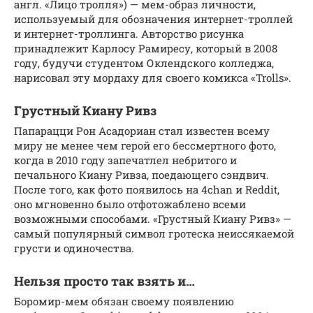
англ. «Лицо тролля») — мем-образ личности,
используемый для обозначения интернет-троллей
и интернет-троллинга. Авторство рисунка
принадлежит Карлосу Рамиресу, который в 2008
году, будучи студентом Оклендского колледжа,
нарисовал эту мордаху для своего комикса «Trolls».
Грустный Киану Ривз
Папарацци Рон Асадориан стал известен всему
миру не менее чем герой его бессмертного фото,
когда в 2010 году запечатлел небритого и
печального Киану Ривза, поедающего сэндвич.
После того, как фото появилось на 4chan и Reddit,
оно мгновенно было отфотожаблено всеми
возможными способами. «Грустный Киану Ривз» —
самый популярный символ гротеска неиссякаемой
грусти и одиночества.
Нельзя просто так взять и…
Боромир-мем обязан своему появлению