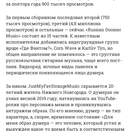
за полтора года 900 тысяч просмотров.
За первым сборником последовал второй (750
тысяч просмотров), третий (4,8 миллиона
просмотров) и остальные — сейчас «Russian Doomer
Music» состоит из 15 частей. К известным
исполнителям добавились андеграундные групп
вроде «Где Фантом?», Corn Wave и Karlův Týn, но
общее направление не поменялось — это грустная
русскоязычная гитарная музыка, чаще всего пост-
панк. Видеоряд: ночные виды панелек и
периодически появляющееся лицо думера.
За ником JustMyFavStrangeMusic скрывается 20-
летний житель Нижнего Новгорода. О думерах он
узнал весной 2019 году, наткнувшись на YouTube-
ролик про персонажа мемов и проникнувшись
антуражем образа. По его мнению, думер — не тип
характера, а, скорее, временное состояние: «Для
меня образ думера — это человек, который устал и
вынужден какое-то время быть в соответствующем