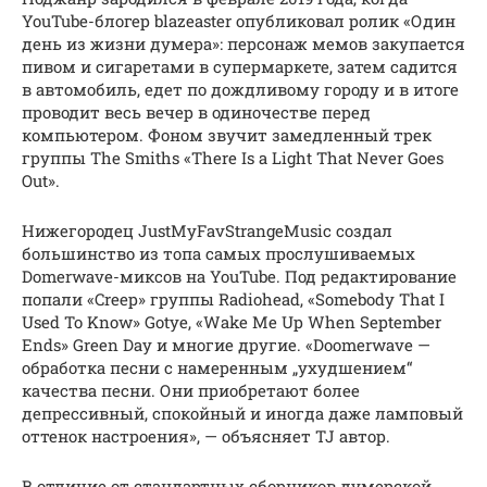
YouTube-блогер blazeaster опубликовал ролик «Один
день из жизни думера»: персонаж мемов закупается
пивом и сигаретами в супермаркете, затем садится
в автомобиль, едет по дождливому городу и в итоге
проводит весь вечер в одиночестве перед
компьютером. Фоном звучит замедленный трек
группы The Smiths «There Is a Light That Never Goes
Out».
Нижегородец JustMyFavStrangeMusic создал
большинство из топа самых прослушиваемых
Domerwave-миксов на YouTube. Под редактирование
попали «Creep» группы Radiohead, «Somebody That I
Used To Know» Gotye, «Wake Me Up When September
Ends» Green Day и многие другие. «Doomerwave —
обработка песни с намеренным „ухудшением“
качества песни. Они приобретают более
депрессивный, спокойный и иногда даже ламповый
оттенок настроения», — объясняет TJ автор.
В отличие от стандартных сборников думерской