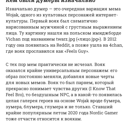
Изначально думер — это очередная вариация мема
Wojak, одного из культовых персонажей интернет-
культуры. Первый вояк был схематично
нарисованным мужчиной с грустным выражением
лица. Ту картинку нашли на польском имиджборде
Vichan под названием twarz.jpg («лицо.jpg»). В 2012
году она появилась на Reddit, а позже ушла на 4chan,
где вояк прославился как «Feels Guy».
С тех пор мем практически не исчезал. Вояк
оказался крайне универсальным персонажем: его
образ постоянно меняли, добавляя новые черты
для новых мемов. Вояк то был парнем, который
прекрасно понимает чувства других (I Know That
Feel Bro), то бездушным NPC, а в какой-то появилась
целая галерея героев на основе Wojak вроде бумера,
зумера, блумера, глумера и не только. Ставший
крайне популярным летом 2020 года Nordic Gamer
тоже отчасти относится к воякам.