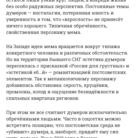
без особо радужных перспектив. Постоянные темы
думеров — ностальгия, потерянная юность и
уверенность в том, что «взрослость» не принесёт
ничего хорошего. Типичная обречённость,
свойственная персонажу мема.
На Западе идея мема вращается вокруг типажа
конкретного человека и различных обстоятельств.
Но на территории бывшего СНГ эстетика думеров
пересеклась с присказкой «Россия для грустных» и
«эстетикой еб…й» — романтизацией постсоветских
элементов. Так к меланхоличному персонажу
добавилась обстановка: серость, хрущёвки,
промзоны, холод и ощущение безнадёжности в
спальных кварталах регионов.
При этом не все считают думеров исключительно
обречёнными людьми. Часто в соцсетях можно
встретить позицию, что постсоветская среда не
«убивает» думера, а, наоборот, придаёт ему сил
жить дальше. Так в 2019 году в России