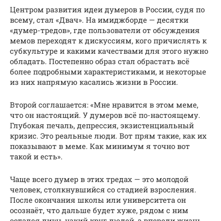
Центром развития идеи думеров в России, судя по
всему, стал «Двач». На имиджборде — десятки
«думер-тредов», где пользователи от обсуждения
мемов переходят к дискуссиям, кого причислять к
субкультуре и какими качествами для этого нужно
обладать. Постепенно образ стал обрастать всё
более подробными характеристиками, и некоторые
из них напрямую касались жизни в России.
Второй соглашается: «Мне нравится в этом меме,
что он настоящий. У думеров всё по-настоящему.
Глубокая печаль, депрессия, экзистенциальный
кризис. Это реальные люди. Вот прям такие, как их
показывают в меме. Как минимум я точно вот
такой и есть».
Чаще всего думер в этих тредах — это молодой
человек, столкнувшийся со стадией взросления.
После окончания школы или университета он
осознаёт, что дальше будет хуже, рядом с ним
остался лишь узкий круг людей, а впереди жизнь