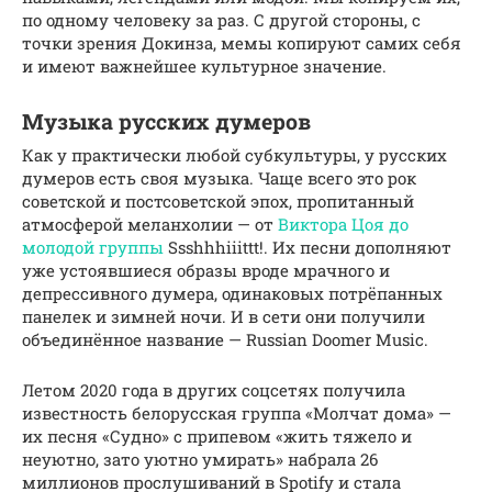
по одному человеку за раз. С другой стороны, с
точки зрения Докинза, мемы копируют самих себя
и имеют важнейшее культурное значение.
Музыка русских думеров
Как у практически любой субкультуры, у русских
думеров есть своя музыка. Чаще всего это рок
советской и постсоветской эпох, пропитанный
атмосферой меланхолии — от
Виктора Цоя до
молодой группы
Ssshhhiiittt!. Их песни дополняют
уже устоявшиеся образы вроде мрачного и
депрессивного думера, одинаковых потрёпанных
панелек и зимней ночи. И в сети они получили
объединённое название — Russian Doomer Music.
Летом 2020 года в других соцсетях получила
известность белорусская группа «Молчат дома» —
их песня «Судно» с припевом «жить тяжело и
неуютно, зато уютно умирать» набрала 26
миллионов прослушиваний в Spotify и стала