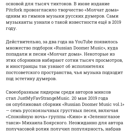
основой для тысяч тиктоков. В июне издание
Pitcfork провозгласило творчество «Молчат дома»
одним из гимнов музыки русских думеров. Сами
музыканты узнали о такой известности ещё в 2019
году.
Действительно, за два года на YouTube появилось
множество подборок «Russian Doomer Music», куда
попадали и песни «Молчат дома». Некоторые из
этих сборников набирают сотни тысяч просмотров,
и иностранцы так узнают об исполнителях
постсоветского пространства, чья музыка подходит
под эстетику думеров.
Своеобразным лидером среди авторов миксов
стал JustMyFavStrangeMusic. 20 мая 2019 года
он опубликовал сборник «Russian Doomer Music vol.1»
— семь русскоязычных грустных песен, включая
«Спокойную ночь» группы «Кино» и «Зеленоглазое
такси» Михаила Боярского. Неожиданно для автора
получасовой ролик получил популярность, набрав