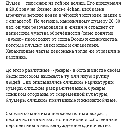
Думер — персонаж из той же волны. Его придумали
в 2018 году на бизнес-доске 4chan, изобразив
мрачную версию вояка в чёрной толстовке, шапке и
с сигаретой. По легенде, каноничному думеру 20-30
лет, он уже разочаровался в жизни и страдает от
депрессии, чувства обречённости (само понятие
«думер» происходит от слова Doom) и одиночества,
которые глушит алкоголем и сигаретами.
Характерные черты персонажа тогда же отразили в
картинке.
До этого различные «-умеры» в большинстве своём
были способом высмеять ту или иную группу
людей. Они описывались слишком карикатурно:
зумеры слишком раздражительные, бумеры
слишком оторваны от современной культуры,
блумеры слишком позитивные и жизнелюбивые.
Схожий со многими пользователями возраст,
пессимистичный взгляд на жизнь и собственные
перспективы в ней, вынужденное одиночество,