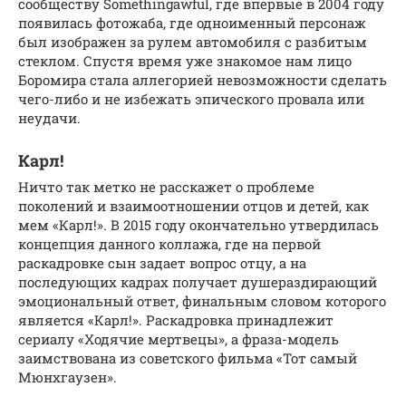
сообществу Somethingawful, где впервые в 2004 году
появилась фотожаба, где одноименный персонаж
был изображен за рулем автомобиля с разбитым
стеклом. Спустя время уже знакомое нам лицо
Боромира стала аллегорией невозможности сделать
чего-либо и не избежать эпического провала или
неудачи.
Карл!
Ничто так метко не расскажет о проблеме
поколений и взаимоотношении отцов и детей, как
мем «Карл!». В 2015 году окончательно утвердилась
концепция данного коллажа, где на первой
раскадровке сын задает вопрос отцу, а на
последующих кадрах получает душераздирающий
эмоциональный ответ, финальным словом которого
является «Карл!». Раскадровка принадлежит
сериалу «Ходячие мертвецы», а фраза-модель
заимствована из советского фильма «Тот самый
Мюнхгаузен».