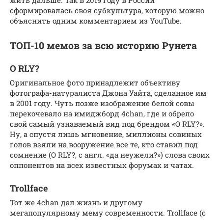
сформировалась своя субкультура, которую можно
объяснить одним комментарием из YouTube.
ТОП-10 мемов за всю историю Рунета
O RLY?
Оригинальное фото принадлежит объективу
фотографа-натуралиста Джона Уайта, сделанное им
в 2001 году. Чуть позже изображение белой совы
перекочевало на имиджборд 4chan, где и обрело
свой самый узнаваемый вид под брендом «O RLY?».
Ну, а спустя лишь мгновение, миллионы совиных
голов взяли на вооружение все те, кто ставил под
сомнение (O RLY?, с англ. «да неужели?») слова своих
оппонентов на всех известных форумах и чатах.
Trollface
Тот же 4chan дал жизнь и другому
мегапопулярному мему современности. Trollface (с