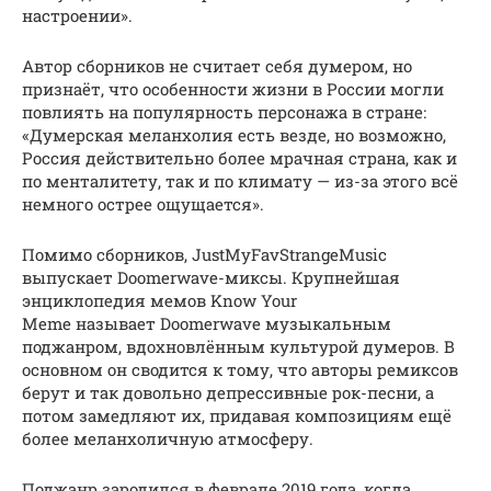
настроении».
Автор сборников не считает себя думером, но
признаёт, что особенности жизни в России могли
повлиять на популярность персонажа в стране:
«Думерская меланхолия есть везде, но возможно,
Россия действительно более мрачная страна, как и
по менталитету, так и по климату — из-за этого всё
немного острее ощущается».
Помимо сборников, JustMyFavStrangeMusic
выпускает Doomerwave-миксы. Крупнейшая
энциклопедия мемов Know Your
Meme называет Doomerwave музыкальным
поджанром, вдохновлённым культурой думеров. В
основном он сводится к тому, что авторы ремиксов
берут и так довольно депрессивные рок-песни, а
потом замедляют их, придавая композициям ещё
более меланхоличную атмосферу.
Поджанр зародился в феврале 2019 года, когда