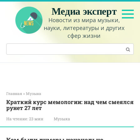
Перейти
Медиа эксперт
к
контенту
Новости из мира музыки,
науки, литереатуры и других
сфер жизни
Поиск:
Главная
»
Музыка
Краткий курс мемологии: над чем смеялся
рунет 27 лет
На чтение:
23 мин
Музыка
Кем были думеры изначально