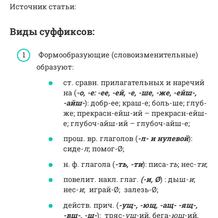
Источник статьи:
Виды суффиксов:
Формообразующие (словоизменительные)
образуют:
ст. сравн. прилагательных и наречий
на (
-о, -е: -ее, -ей, -е, -ше, -же, -ейш-,
-айш-
): добр-ее; краш-е; боль-ше; глуб-
же; прекрасн-ейш-ий – прекрасн-ейш-
е; глубоч-айш-ий – глубоч-айш-е;
прош. вр. глаголов (
-л- и нулевой
):
сиде-
л
; помог-Ø;
н. ф. глагола (
-ть, -ти
): писа-
ть
; нес-
ти
;
повелит. накл. глаг.
(-и, Ø
) : дыш-
и
;
нес-
и
; играй-Ø; залезь-Ø;
действ. прич. (
-ущ-, -ющ, -ащ- -ящ-,
-вш-, -ш-
): тряс-
ущ
-ий, бега-
ющ
-ий,