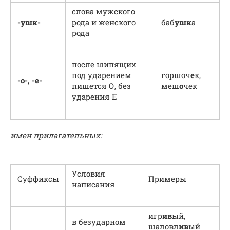
слова мужского
-ушк-
рода и женского
баб
ушк
а
рода
после шипящих
под ударением
горшоч
е
к,
-о-, -е-
пишется О, без
меш
о
чек
ударения Е
имен прилагательных:
Условия
Суффиксы
Примеры
написания
игр
ив
ый,
в безударном
шаловл
ив
ый