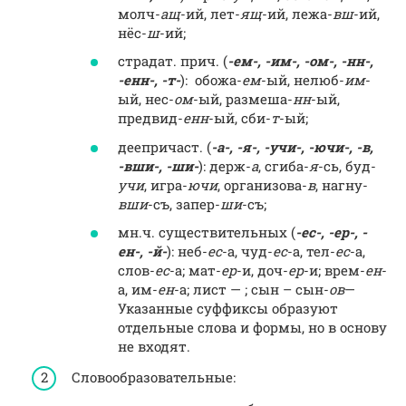
молч-
ащ
-ий, лет-
ящ
-ий, лежа-
вш
-ий,
нёс-
ш
-ий;
страдат. прич. (
-ем-, -им-, -ом-, -нн-,
-енн-, -т-
): обожа-
ем
-ый, нелюб-
им
-
ый, нес-
ом
-ый, размеша-
нн
-ый,
предвид-
енн
-ый, сби-
т
-ый;
деепричаст. (
-а-, -я-, -учи-, -ючи-, -в,
-вши-, -ши-
): держ-
а
, сгиба-
я
-сь, буд-
учи
, игра-
ючи
, организова-
в
, нагну-
вши
-съ, запер-
ши
-съ;
мн.ч. существительных (
-ес-, -ер-, -
ен-, -й-
): неб-
ес
-а, чуд-
ес
-а, тел-
ес
-а,
слов-
ес
-а; мат-
ер
-и, доч-
ер
-и; врем-
ен
-
а, им-
ен
-а; лист — ; сын – сын-
ов
—
Указанные суффиксы образуют
отдельные слова и формы, но в основу
не входят.
Словообразовательные: