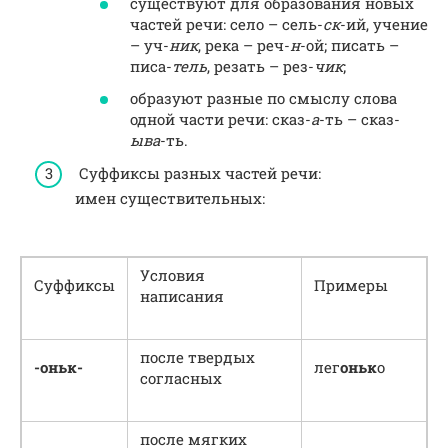
существуют для образования новых
частей речи: село – сель-
ск
-ий, учение
– уч-
ник
, река – реч-
н
-ой; писать –
писа-
тель
, резать – рез-
чик
;
образуют разные по смыслу слова
одной части речи: сказ-
а
-ть – сказ-
ыва
-ть.
Суффиксы разных частей речи:
имен существительных:
Условия
Суффиксы
Примеры
написания
после твердых
-оньк-
лег
оньк
о
согласных
после мягких