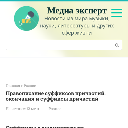
Перейти
Медиа эксперт
к
контенту
Новости из мира музыки,
науки, литереатуры и других
сфер жизни
Поиск:
Главная
»
Разное
Правописание суффиксов причастий.
окончания и суффиксы причастий
На чтение:
12 мин
Разное
Суффиксы с эмоционально-