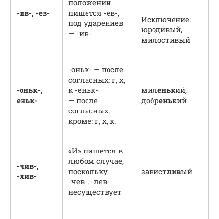
положении
-ив-, -ев-
пишется -ев-,
Исключение:
под ударениев
юродивый,
— -ив-
милостивый
-оньк- — после
согласных: г, х,
-оньк-,
к -еньк-
мил
еньк
ий,
еньк-
— после
добр
еньк
ий
согласных,
кроме: г, х, к.
«И» пишется в
любом случае,
-чив-,
поскольку
завист
лив
ый
-лив-
-чев-, -лев-
несуществует