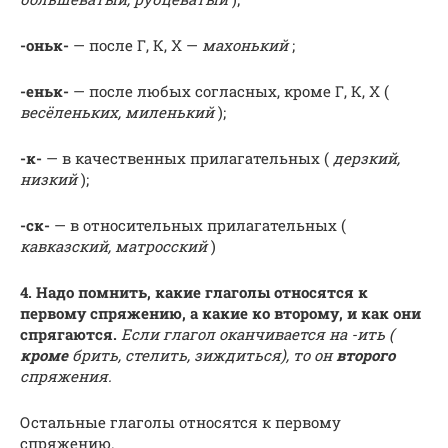
-оньк-
— после Г, К, Х —
махонький
;
-еньк-
— после любых согласных, кроме Г, К, Х (
весёленьких, миленький
);
-к-
— в качественных прилагательных (
дерзкий,
низкий
);
-ск-
— в относительных прилагательных (
кавказский, матросский
)
4.
Надо помнить, какие глаголы относятся к
первому спряжению, а какие ко второму, и как они
спрягаются.
Если глагол оканчивается на -ить (
кроме
брить, стелить, зиждиться), то он
второго
спряжения.
Остальные глаголы относятся к первому
спряжению.