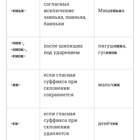
согласных
-еньк-
исключение:
Миш
еньк
а
заинька, паинька,
баиньки
-онк-,
после шипящих
лягуш
онк
а,
-онок-,
под ударением
гус
енок
-енок-
если гласная
суффикса при
-ик-
мальч
ик
склонении
сохраняется
если гласная
суффикса при
-ек-
денёч
ек
склонении
удаляется