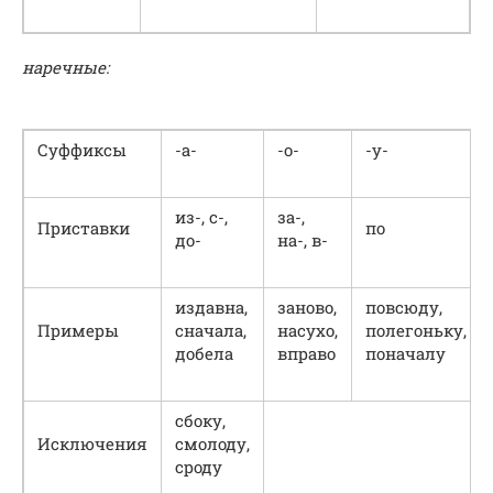
наречные:
Суффиксы
-а-
-о-
-у-
из-, с-,
за-,
Приставки
по
до-
на-, в-
издавна,
заново,
повсюду,
Примеры
сначала,
насухо,
полегоньку,
добела
вправо
поначалу
сбоку,
Исключения
смолоду,
сроду