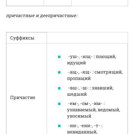
причастные и деепричастные:
Суффиксы
-уш-, -ющ- : поющий,
идущий
-ащ-, -ящ- : смотрящий,
пропащий
-вш-, -ш- : знавший,
шедший
Причастие
-ем-, -ом-, -им- :
узнаваемый, ведомый,
уносимый
-нн-, -енн-, -т- :
невиданный,