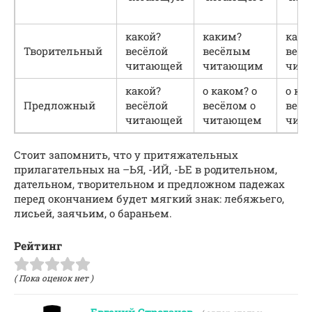
какой?
каким?
каки
Творительный
весёлой
весёлым
вес
читающей
читающим
чит
какой?
о каком? о
о ка
Предложный
весёлой
весёлом о
весё
читающей
читающем
чит
Стоит запомнить, что у притяжательных
прилагательных на –ЬЯ, -ИЙ, -ЬЕ в родительном,
дательном, творительном и предложном падежах
перед окончанием будет мягкий знак: лебяжьего,
лисьей, заячьим, о бараньем.
Рейтинг
( Пока оценок нет )