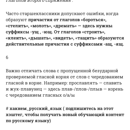
глаголов второго спряжения
.
Часто старшеклассники допускают ошибки, когда
образуют
причастия от глаголов «бороться»,
«стелить», «молоть», «дремать» — здесь нужны
суффиксы -ущ , -ющ. От глаголов «строить»,
«клеить», «дышать», «видеть», «тащить» образуются
действительные причастия с суффиксами -ащ, -ящ.
6
Важно отличать слова с пропущенной безударной
проверяемой гласной корня от слов с чередованием
гласной в корне. Например: прославлять — славить
и жук-плавунец — здесь плав-/плов-/плыв — корень
с чередованием гласных о/а/ы
#
хакнем_русский_язык
(
подпишитесь на этот
хэштег, чтобы получать новый обучающий контент
по русскому языку)