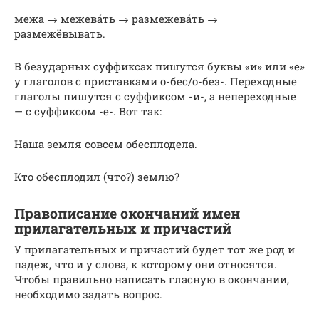
межа → межева́ть → размежева́ть →
размежёвывать.
В безударных суффиксах пишутся буквы «и» или «е»
у глаголов с приставками о-бес/о-без-. Переходные
глаголы пишутся с суффиксом -и-, а непереходные
— с суффиксом -е-. Вот так:
Наша земля совсем обесплодела.
Кто обесплодил (что?) землю?
Правописание окончаний имен
прилагательных и причастий
У прилагательных и причастий будет тот же род и
падеж, что и у слова, к которому они относятся.
Чтобы правильно написать гласную в окончании,
необходимо задать вопрос.