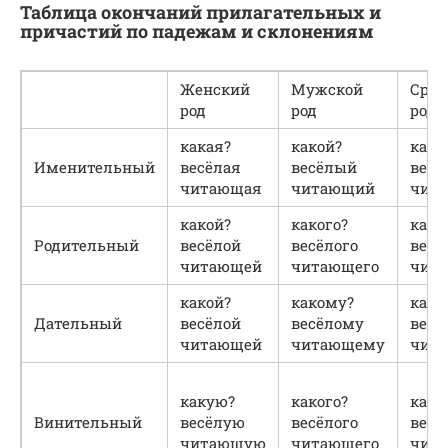
Таблица окончаний прилагательных и
причастий по падежам и склонениям
Женский
Мужской
Сре
род
род
род
какая?
какой?
како
Именительный
весёлая
весёлый
весё
читающая
читающий
чит
какой?
какого?
како
Родительный
весёлой
весёлого
весё
читающей
читающего
чит
какой?
какому?
како
Дательный
весёлой
весёлому
весё
читающей
читающему
чит
какую?
какого?
како
Винительный
весёлую
весёлого
весё
читающую
читающего
чит