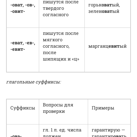
пишутся после
-оват, -ов-,
горьк
оват
ый,
твердого
-овит-
зелен
оват
ый
согласного
пишутся после
мягкого
-еват, -ев-,
согласного,
марганц
евит
ый
-евит-
после
шипящих и «ц»
глагольные суффиксы:
Вопросы для
Суффиксы
Примеры
проверки
гл. 1 л. ед. числа
гарантирую —
-ова-,
должен
гарантир
ова
ть