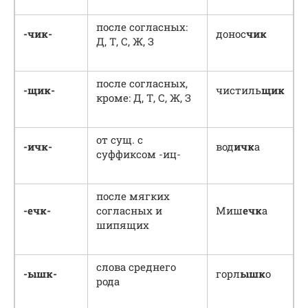
после согласных:
-чик-
донос
чик
Д, Т, С, Ж, З
после согласных,
-щик-
чистиль
щик
кроме: Д, Т, С, Ж, З
от сущ. с
-ичк-
вод
ичк
а
суффиксом -иц-
после мягких
-ечк-
согласных и
Миш
ечк
а
шипящих
слова среднего
-ышк-
горл
ышк
о
рода