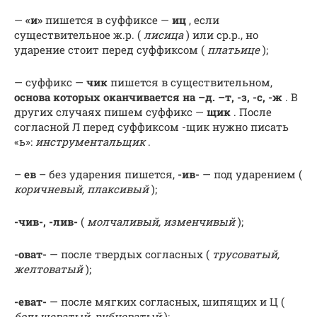
—
«и»
пишется в суффиксе —
иц
, если
существительное ж.р. (
лисица
) или ср.р., но
ударение стоит перед суффиксом (
платьице
);
— суффикс —
чик
пишется в существительном,
основа которых оканчивается на –д. –т, -з, -с, -ж
. В
других случаях пишем суффикс —
щик
. После
согласной Л перед суффиксом -щик нужно писать
«ь»:
инструментальщик
.
–
ев
– без ударения пишется,
-ив-
— под ударением (
коричневый, плаксивый
);
-чив-, -лив-
(
молчаливый, изменчивый
);
-оват-
— после твердых согласных (
трусоватый,
желтоватый
);
-еват-
— после мягких согласных, шипящих и Ц (
большеватый, рубцеватый
);