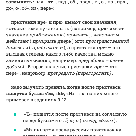
запомнить
: над-, от- , под-, об-, пред-, в-, с-, по-, про-,
до-, о-, об-, на-, пере-;
—
приставки пре- и при- имеют свои значения,
которые тоже нужно знать (например,
при-
имеет
значение
приближения
(
приехать
),
неполноты
действия
(
прикрыть дверь
) или
пространственной
близости
(
прибрежный
), а приставка
пре-
— это
высшая степень какого либо качества, можно
заменить «
очень
», например,
предобрый – очень
добрый
. Второе значение приставки
пре-
— это
пере-
, например:
преградить (перегородить)
.
— надо выучить
правила, когда после приставок
пишутся буквы «Ъ», «Ы», «И»
, т.к. на них много
примеров в заданиях 9-12.
«Ъ»
пишется после приставок на согласную
перед буквами е
, ё, ю, я
(
въезд, объём
);
«Ы»
пишется после русских приставок на