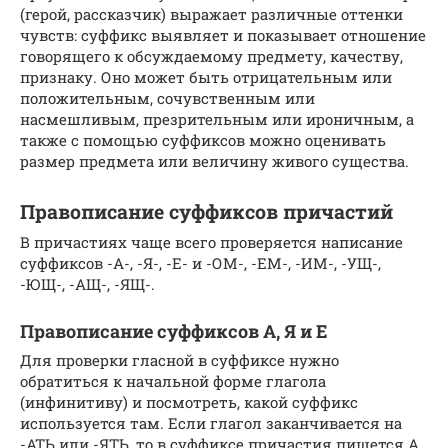
(герой, рассказчик) выражает различные оттенки
чувств: суффикс выявляет и показывает отношение
говорящего к обсуждаемому предмету, качеству,
признаку. Оно может быть отрицательным или
положительным, сочувственным или
насмешливым, презрительным или ироничным, а
также с помощью суффиксов можно оценивать
размер предмета или величину живого существа.
Правописание суффиксов причастий
В причастиях чаще всего проверяется написание
суффиксов -А-, -Я-, -Е- и -ОМ-, -ЕМ-, -ИМ-, -УЩ-,
-ЮЩ-, -АЩ-, -ЯЩ-.
Правописание суффиксов А, Я и Е
Для проверки гласной в суффиксе нужно
обратиться к начальной форме глагола
(инфинитиву) и посмотреть, какой суффикс
используется там. Если глагол заканчивается на
-АТЬ или -ЯТЬ, то в суффиксе причастия пишется А