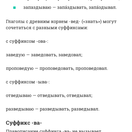
запаздываю — запа́здывать, запа́здывал.
Глаголы с древним корнем -вед- («знать») могут
сочетаться с разными суффиксами:
с суффиксом -ова-:
заведую — заведовать, заведовал;
проповедую — проповедовать, проповедовал.
с суффиксом -ыва-:
отведываю — отведывать, отведывал;
разведываю — разведывать, разведывал.
Суффикс -ва-
Правописание суффикса -ва- не вызывает