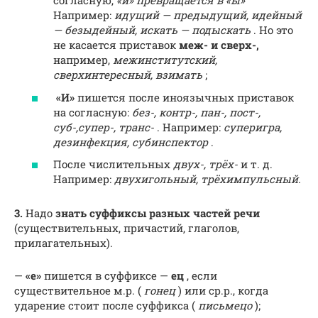
согласную,
«и» превращается в «ы»
Например:
идущий — предыдущий, идейный
— безыдейный, искать — подыскать
. Но это
не касается приставок
меж- и сверх-,
например,
межинститутский,
сверхинтересный, взимать
;
«И»
пишется после иноязычных приставок
на согласную:
без-, контр-, пан-, пост-,
суб-,
супер-, транс-
. Например:
суперигра,
дезинфекция, субинспектор
.
После числительных
двух-, трёх-
и т. д.
Например:
двухигольный, трёхимпульсный.
3.
Надо
знать суффиксы разных частей речи
(существительных, причастий, глаголов,
прилагательных).
—
«е»
пишется в суффиксе —
ец
, если
существительное м.р. (
гонец
) или ср.р., когда
ударение стоит после суффикса (
письмецо
);