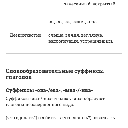
занесенный, вскрытый
-а-, -я-, -в-, -вши-, -ши-
Деепричастие
слыша, глядя, взглянув,
вздрогнувши, устрашившись
Словообразовательные суффиксы
глаголов
Суффиксы -ова-/ева-, -ыва-/-ива-
Суффиксы -ова-/-ева- и -ыва-/-ива- образуют
глаголы несовершенного вида:
(что сделать?) осво́ить → (что делать?) осва́ивать.