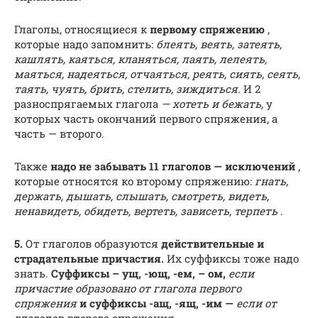
Глаголы, относящиеся к
первому спряжению
,
которые надо запомнить:
блеять, веять, затеять,
кашлять, каяться, кланяться, лаять, лелеять,
маяться, надеяться, отчаяться, реять, сиять, сеять,
таять, чуять, брить, стелить, зиждиться.
И 2
разноспрягаемых глагола
—
хотеть и бежать,
у
которых часть окончаний первого спряжения, а
часть — второго.
Также
надо не забывать 11 глаголов — исключений
,
которые относятся ко второму спряжению:
гнать,
держать, дышать, слышать, смотреть, видеть,
ненавидеть, обидеть, вертеть, зависеть, терпеть
.
5.
От глаголов образуются
действительные и
страдательные причастия.
Их суффиксы тоже надо
знать.
Суффиксы – ущ, -ющ, -ем, – ом,
если
причастие образовано от глагола первого
спряжения
и суффиксы -ащ, -ящ, -им —
если от