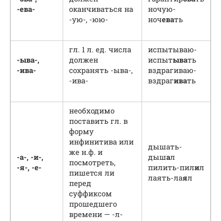
-ева-
оканчиваться на
ночую-
-ую-, -юю-
ноч
ева
ть
гл. 1 л. ед. числа
испытываю-
-ыва-,
должен
испыт
ыва
ть
-ива-
сохранять -ыва-,
вздрагиваю-
-ива-
вздраг
ива
ть
необходимо
поставить гл. в
форму
инфинитива или
дышать-
же н.ф. и
-а-, -и-,
дыш
а
л
посмотреть,
-я-, -е-
пилить-пил
и
л
пишется ли
лаять-ла
я
л
перед
суффиксом
прошедшего
времени — -л-