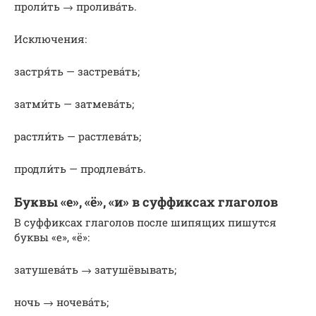
проли́ть → пролива́ть.
Исключения:
застря́ть — застрева́ть;
затми́ть — затмева́ть;
растли́ть — растлева́ть;
продли́ть — продлева́ть.
Буквы «е», «ё», «и» в суффиксах глаголов
В суффиксах глаголов после шипящих пишутся
буквы «е», «ё»:
затушева́ть → затушёвывать;
ночь → ночева́ть;