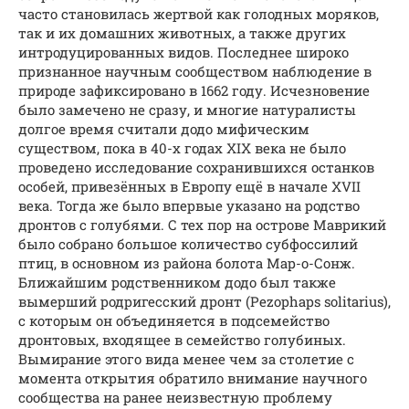
часто становилась жертвой как голодных моряков,
так и их домашних животных, а также других
интродуцированных видов. Последнее широко
признанное научным сообществом наблюдение в
природе зафиксировано в 1662 году. Исчезновение
было замечено не сразу, и многие натуралисты
долгое время считали додо мифическим
существом, пока в 40-х годах XIX века не было
проведено исследование сохранившихся останков
особей, привезённых в Европу ещё в начале XVII
века. Тогда же было впервые указано на родство
дронтов с голубями. С тех пор на острове Маврикий
было собрано большое количество субфоссилий
птиц, в основном из района болота Мар-о-Сонж.
Ближайшим родственником додо был также
вымерший родригесский дронт (Pezophaps solitarius),
c которым он объединяется в подсемейство
дронтовых, входящее в семейство голубиных.
Вымирание этого вида менее чем за столетие с
момента открытия обратило внимание научного
сообщества на ранее неизвестную проблему