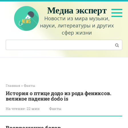
Перейти
Медиа эксперт
к
контенту
Новости из мира музыки,
науки, литереатуры и других
сфер жизни
Поиск:
Главная
»
Факты
История о птице додо из рода фениксов.
великое падение dodo is
На чтение:
22 мин
Факты
Возвращение богов