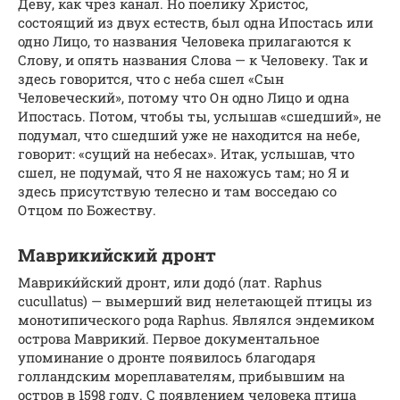
Деву, как чрез канал. Но поелику Христос,
состоящий из двух естеств, был одна Ипостась или
одно Лицо, то названия Человека прилагаются к
Слову, и опять названия Слова — к Человеку. Так и
здесь говорится, что с неба сшел «Сын
Человеческий», потому что Он одно Лицо и одна
Ипостась. Потом, чтобы ты, услышав «сшедший», не
подумал, что сшедший уже не находится на небе,
говорит: «сущий на небесах». Итак, услышав, что
сшел, не подумай, что Я не нахожусь там; но Я и
здесь присутствую телесно и там восседаю со
Отцом по Божеству.
Маврикийский дронт
Маврики́йский дронт, или додо́ (лат. Raphus
cucullatus) — вымерший вид нелетающей птицы из
монотипического рода Raphus. Являлся эндемиком
острова Маврикий. Первое документальное
упоминание о дронте появилось благодаря
голландским мореплавателям, прибывшим на
остров в 1598 году. С появлением человека птица