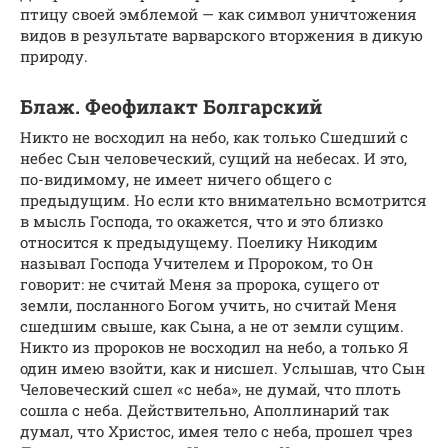
птицу своей эмблемой — как символ уничтожения
видов в результате варварского вторжения в дикую
природу.
Блаж. Феофилакт Болгарский
Никто не восходил на небо, как только Сшедший с
небес Сын человеческий, сущий на небесах. И это,
по-видимому, не имеет ничего общего с
предыдущим. Но если кто внимательно всмотрится
в мысль Господа, то окажется, что и это близко
относится к предыдущему. Поелику Никодим
называл Господа Учителем и Пророком, то Он
говорит: не считай Меня за пророка, сущего от
земли, посланного Богом учить, но считай Меня
сшедшим свыше, как Сына, а не от земли сущим.
Никто из пророков не восходил на небо, а только Я
один имею взойти, как и нисшел. Услышав, что Сын
Человеческий сшел «с неба», не думай, что плоть
сошла с неба. Действительно, Аполлинарий так
думал, что Христос, имея тело с неба, прошел чрез