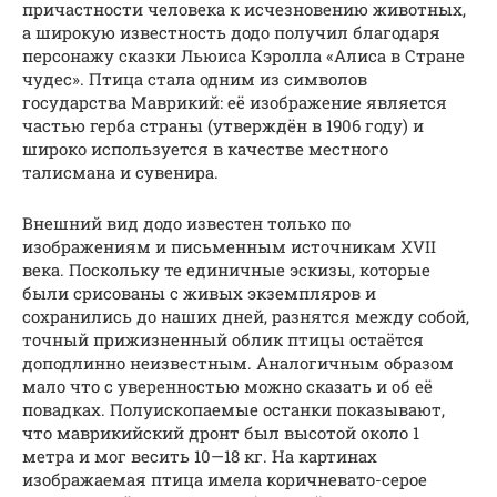
причастности человека к исчезновению животных,
а широкую известность додо получил благодаря
персонажу сказки Льюиса Кэролла «Алиса в Стране
чудес». Птица стала одним из символов
государства Маврикий: её изображение является
частью герба страны (утверждён в 1906 году) и
широко используется в качестве местного
талисмана и сувенира.
Внешний вид додо известен только по
изображениям и письменным источникам XVII
века. Поскольку те единичные эскизы, которые
были срисованы с живых экземпляров и
сохранились до наших дней, разнятся между собой,
точный прижизненный облик птицы остаётся
доподлинно неизвестным. Аналогичным образом
мало что с уверенностью можно сказать и об её
повадках. Полуископаемые останки показывают,
что маврикийский дронт был высотой около 1
метра и мог весить 10—18 кг. На картинах
изображаемая птица имела коричневато-серое