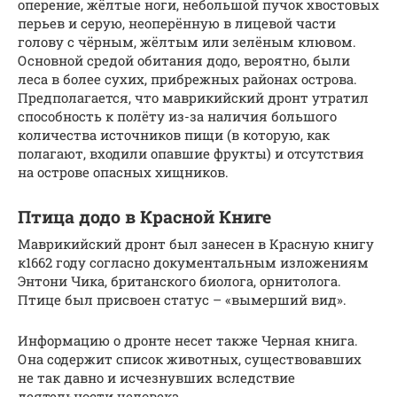
оперение, жёлтые ноги, небольшой пучок хвостовых
перьев и серую, неоперённую в лицевой части
голову с чёрным, жёлтым или зелёным клювом.
Основной средой обитания додо, вероятно, были
леса в более сухих, прибрежных районах острова.
Предполагается, что маврикийский дронт утратил
способность к полёту из-за наличия большого
количества источников пищи (в которую, как
полагают, входили опавшие фрукты) и отсутствия
на острове опасных хищников.
Птица додо в Красной Книге
Маврикийский дронт был занесен в Красную книгу
к1662 году согласно документальным изложениям
Энтони Чика, британского биолога, орнитолога.
Птице был присвоен статус – «вымерший вид».
Информацию о дронте несет также Черная книга.
Она содержит список животных, существовавших
не так давно и исчезнувших вследствие
деятельности человека.