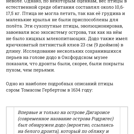
неволе. Однако, по некоторым оценкам, вес птицы в
естественной среде обитания составлял около 10,6-
17,5 кг. Птица не могла летать, так как её грудина и
маленькие крылья не были приспособлены для
полёта. Эти сухопутные птицы, эволюционировав,
завоевали всю экосистему острова, так как на нём
не было хищных млекопитающих. Додо также имел
крючковатый пятнистый клюв 23 см (9 дюймов) в
длину. Исследование нескольких сохранившихся
перьев на голове додо в Оксфордском музее
показали, что дронты были, скорее, были покрыты
пухом, чем перьями.
Одно из наиболее подробных описаний птицы
сэром Томасом Гербертом в 1634 году:
Впервые и только на острове Дигароисе
(современное название острова Родригес)
был обнаружен додо (вероятно, ссылаясь
на белого дронта), который по облику и