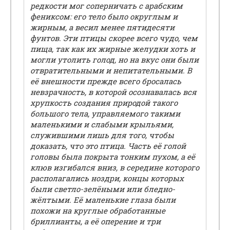
редкости мог соперничать с арабским
фениксом: его тело было округлым и
жирным, а весил менее пятидесяти
фунтов. Эти птицы скорее всего чудо, чем
пища, так как их жирные желудки хоть и
могли утолить голод, но на вкус они были
отвратительными и непитательными. В
её внешности прежде всего бросалась
невзрачность, в которой осознавалась вся
хрупкость создания природой такого
большого тела, управляемого такими
маленькими и слабыми крыльями,
служившими лишь для того, чтобы
доказать, что это птица. Часть её голой
головы была покрыта тонким пухом, а её
клюв изгибался вниз, в середине которого
располагались ноздри, концы которых
были светло-зелёными или бледно-
жёлтыми. Её маленькие глаза были
похожи на круглые обработанные
бриллианты, а её оперение и три