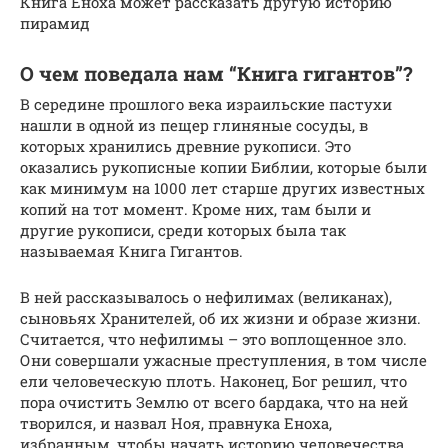
Книга Еноха может рассказать другую историю
пирамид
О чем поведала нам “Книга гигантов”?
В середине прошлого века израильские пастухи
нашли в одной из пещер глиняные сосуды, в
которых хранились древние рукописи. Это
оказались рукописные копии Библии, которые были
как минимум на 1000 лет старше других известных
копий на тот момент. Кроме них, там были и
другие рукописи, среди которых была так
называемая Книга Гигантов.
В ней рассказывалось о нефилимах (великанах),
сыновьях Хранителей, об их жизни и образе жизни.
Считается, что нефилимы – это воплощенное зло.
Они совершали ужасные преступления, в том числе
ели человеческую плоть. Наконец, Бог решил, что
пора очистить Землю от всего бардака, что на ней
творился, и назвал Ноя, правнука Еноха,
избранным, чтобы начать историю человечества