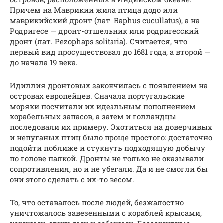
Причем на Маврикии жила птица додо или
маврикийский дронт (лат. Raphus cucullatus), а на
Родригесе — дронт-отшельник или родригесский
дронт (лат. Pezophaps solitaria). Считается, что
первый вид просуществовал до 1681 года, а второй —
до начала 19 века.
Идиллия дронтовых закончилась с появлением на
островах европейцев. Сначала португальские
моряки посчитали их идеальным пополнением
корабельных запасов, а затем и голландцы
последовали их примеру. Охотиться на доверчивых
и непуганых птиц было проще простого: достаточно
подойти поближе и стукнуть подходящую добычу
по голове палкой. Дронты не только не оказывали
сопротивления, но и не убегали. Да и не смогли бы
они этого сделать с их-то весом.
То, что оставалось после людей, безжалостно
уничтожалось завезенными с кораблей крысами,
кошками, свиньями и собаками. Беззащитные