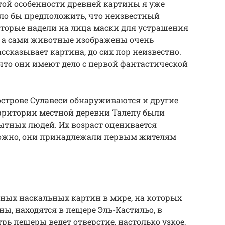
той особенности древней картины я уже
ло бы предположить, что неизвестный
оторые надели на лица маски для устрашения
ы, а сами животные изображены очень
сказывает картина, до сих пор неизвестно.
что они имеют дело с первой фантастической
острове Сулавеси обнаруживаются и другие
территории местной деревни Талепу были
тных людей. Их возраст оценивается
можно, они принадлежали первым жителям
ных наскальных картин в мире, на которых
ы, находятся в пещере Эль-Кастильо, в
рь пещеры ведет отверстие, настолько узкое,