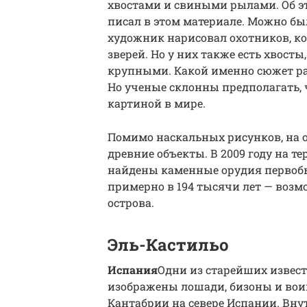
хвостами и свиными рылами. Об э
писал в этом материале. Можно бы
художник нарисовал охотников, к
зверей. Но у них также есть хвост
крупными. Какой именно сюжет рас
Но ученые склонны предполагать, 
картиной в мире.
Помимо наскальных рисунков, на 
древние объекты. В 2009 году на 
найдены каменные орудия первобы
примерно в 194 тысячи лет — воз
острова.
Эль-Кастильо
Испания
Одни из старейших извест
изображены лошади, бизоны и воин
Кантабрии на севере Испании. Внут