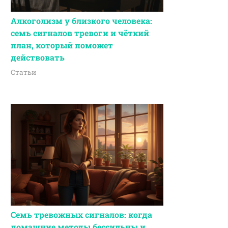
Алкоголизм у близкого человека:
семь сигналов тревоги и чёткий
план, который поможет
действовать
Статьи
Семь тревожных сигналов: когда
домашние методы бессильны и