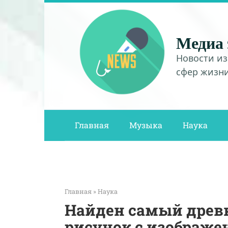
Перейти
к
контенту
Медиа 
Новости из
сфер жизн
Главная
Музыка
Наука
Главная
»
Наука
Найден самый древ
рисунок с изображе