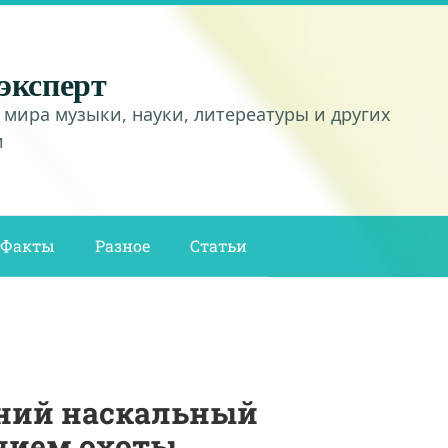
эксперт
 мира музыки, науки, литереатуры и других
и
Факты
Разное
Статьи
ний наскальный
нием охоты