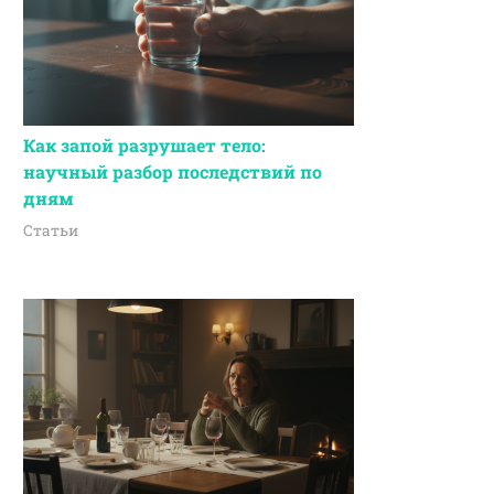
Как запой разрушает тело:
научный разбор последствий по
дням
Статьи