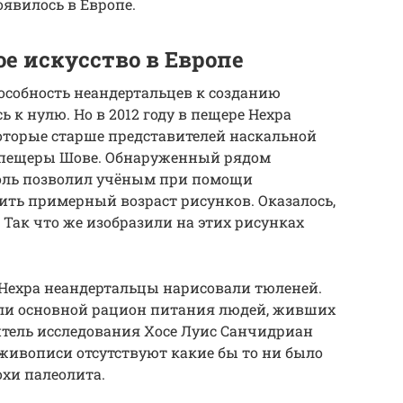
оявилось в Европе.
е искусство в Европе
пособность неандертальцев к созданию
 к нулю. Но в 2012 году в пещере Нехра
оторые старше представителей наскальной
 пещеры Шове. Обнаруженный рядом
голь позволил учёным при помощи
ить примерный возраст рисунков. Оказалось,
. Так что же изобразили на этих рисунках
 Нехра неандертальцы нарисовали тюленей.
ляли основной рацион питания людей, живших
дитель исследования Хосе Луис Санчидриан
 живописи отсутствуют какие бы то ни было
хи палеолита.