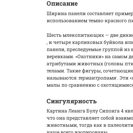
Описание
Ширина панели составляет примерн
использованием темно-красного п
Шесть млекопитающих — две дикие 
, и четыре карликовых буйвола ил
панели, преследуемые группой из
веревками. «Охотники» на самом 
атрибутами животных (головы пти
телами. Такие фигуры, сочетающие
называются
териантропами
. Эти 
малы по сравнению с охотящимис
Сингулярность
Картина Леанга Булу Сипонга 4 явл
что она представляет собой взаи
животными, тогда как в
палеолит
чаще всего изолированы.