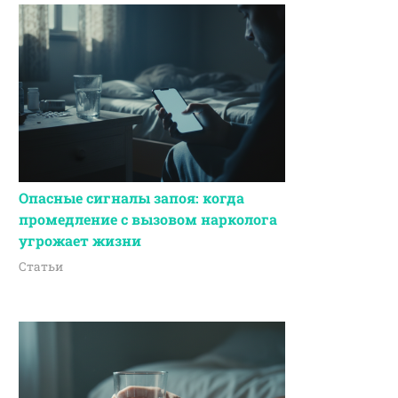
Опасные сигналы запоя: когда
промедление с вызовом нарколога
угрожает жизни
Статьи