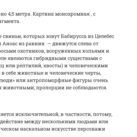
о 4,5 метра. Картина монохромная , с
игмента.
свиньи, которых зовут Бабирусса из Целебес
и
Аноас из равнин
— движутся слева от
 восьми охотников, вооруженных копьями и
деле являются гибридными существами с
ц или рептилий, хвосты) и человеческими
 в себе животные и человеческие черты,
«люди» или антропоморфные фигуры очень
я животными; пропорции не соблюдаются.
яется исключительной, в частности, потому,
модействие между несколькими людьми или
ическом
наскальном искусстве персонажи