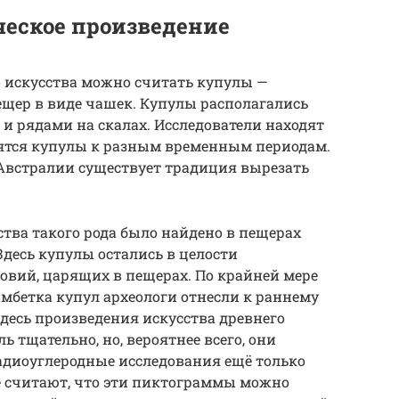
еское произведение
о искусства можно считать купулы —
ещер в виде чашек. Купулы располагались
а и рядами на скалах. Исследователи находят
сятся купулы к разным временным периодам.
 Австралии существует традиция вырезать
ства такого рода было найдено в пещерах
Здесь купулы остались в целости
ловий, царящих в пещерах. По крайней мере
мбетка купул археологи отнесли к раннему
десь произведения искусства древнего
ь тщательно, но, вероятнее всего, они
адиоуглеродные исследования ещё только
е считают, что эти пиктограммы можно