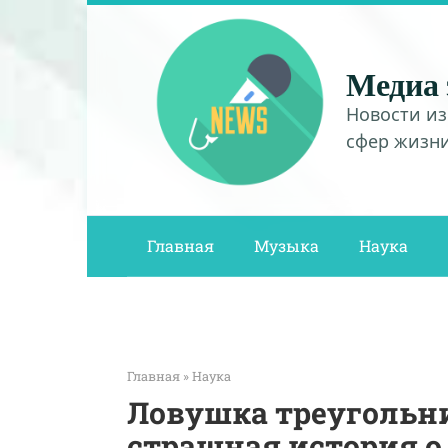
Перейти
к
контенту
Медиа 
Новости из
сфер жизн
Главная
Музыка
Наука
Главная
»
Наука
Ловушка треугольн
страшная история 