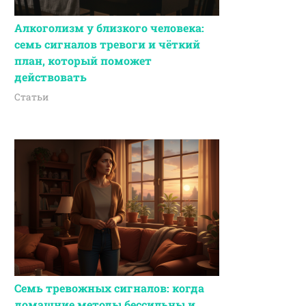
Алкоголизм у близкого человека:
семь сигналов тревоги и чёткий
план, который поможет
действовать
Статьи
Семь тревожных сигналов: когда
домашние методы бессильны и