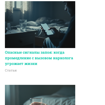
Опасные сигналы запоя: когда
промедление с вызовом нарколога
угрожает жизни
Статьи