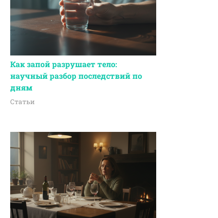
Как запой разрушает тело:
научный разбор последствий по
дням
Статьи