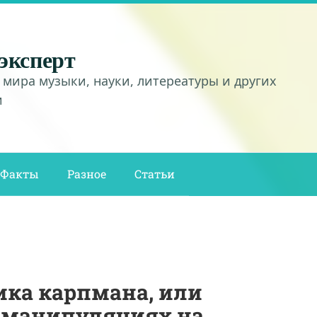
эксперт
 мира музыки, науки, литереатуры и других
и
Факты
Разное
Статьи
ика карпмана, или
о манипуляциях на