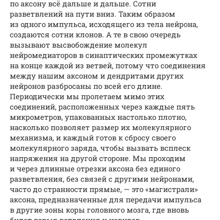
по аксону всё дальше и дальше. Сотни
разветвлений на пути вниз. Таким образом
из одного импульса, исходящего из тела нейрона,
создаются сотни клонов. А те в свою очередь
вызывают высвобождение молекул
нейромедиаторов в синаптических промежутках
на конце каждой из ветвей, потому что соединения
между нашим аксоном и дендритами других
нейронов разбросаны по всей его длине.
Периодически мы пролетаем мимо этих
соединений, расположенных через каждые пять
микрометров, упакованных настолько плотно,
насколько позволяет размер их молекулярного
механизма, и каждый готов к сбросу своего
молекулярного заряда, чтобы вызвать всплеск
напряжения на другой стороне. Мы проходим
и через длинные отрезки аксона без единого
разветвления, без связей с другими нейронами,
часто до странности прямые, — это «магистрали»
аксона, предназначенные для передачи импульса
в другие зоны коры головного мозга, где вновь
будет взрыв ветвления и извивов.