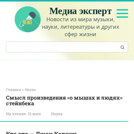
Перейти
Медиа эксперт
к
контенту
Новости из мира музыки,
науки, литереатуры и других
сфер жизни
Поиск:
Главная
»
Наука
Смысл произведения «о мышах и людях»
стейнбека
На чтение:
21 мин
Наука
Кто это — Джон Кэлхун