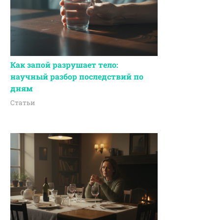
Как запой разрушает тело:
научный разбор последствий по
дням
Статьи