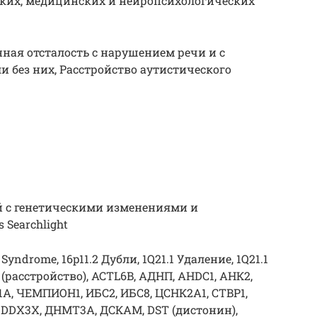
ских, медицинских и нейропсихологических
нная отсталость с нарушением речи и с
 без них, Расстройство аутистического
 с генетическими изменениями и
 Searchlight
 Syndrome, 16p11.2 Дубли, 1Q21.1 Удаление, 1Q21.1
асстройство), ACTL6B, АДНП, AHDC1, АНК2,
11A, ЧЕМПИОН1, ИБС2, ИБС8, ЦСНК2А1, CTBP1,
 DDX3X, ДНМТ3А, ДСКАМ, DST (дистонин),