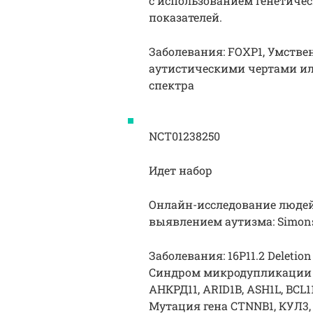
с использованием генетиче
показателей.
Заболевания: FOXP1, Умстве
аутистическими чертами или
спектра
NCT01238250
Идет набор
Онлайн-исследование людей
выявлением аутизма: Simons
Заболевания: 16P11.2 Deletion
Синдром микродупликации (р
АНКРД11, ARID1B, ASH1L, BCL
Мутация гена CTNNB1, КУЛ3,