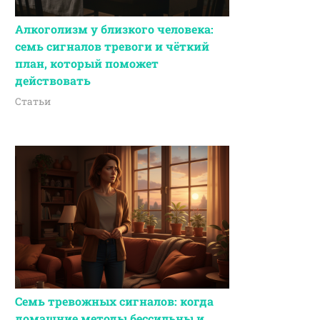
Алкоголизм у близкого человека:
семь сигналов тревоги и чёткий
план, который поможет
действовать
Статьи
Семь тревожных сигналов: когда
домашние методы бессильны и