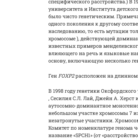
специфического расстройства.) В 1
университета и Института детского
было чисто генетическим. Примеча
одного поколения к другому соот
наследованию, то есть мутации тол
хромосоме ), действующей доминан
известных примеров менделевского
влияющего на речь и языковые н
основу, включающую несколько ге
Ген
FOXP2
расположен на длинном (
В 1998 году генетики Оксфордског
, Сесилия С.Л. Лай, Джейн А. Херс
аутосомно-доминантное моногенное
небольшом участке хромосомы 7 из
незатронутые участники. Хромосом
Комитет по номенклатуре генома ч
название «SPCH1» (от «расстройство