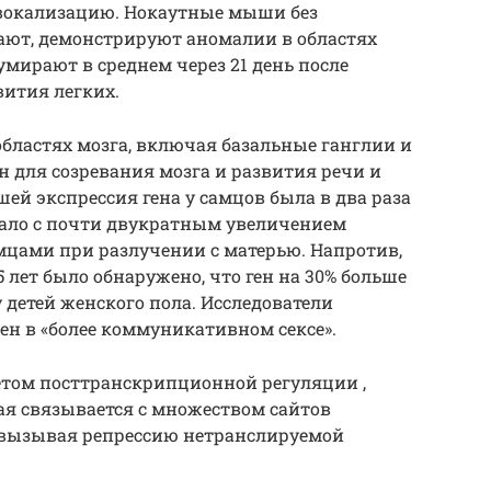
вокализацию. Нокаутные мыши без
ают, демонстрируют аномалии в областях
 умирают в среднем через 21 день после
вития легких.
областях мозга, включая базальные ганглии и
н для созревания мозга и развития речи и
ей экспрессия гена у самцов была в два раза
вало с почти двукратным увеличением
мцами при разлучении с матерью. Напротив,
5 лет было обнаружено, что ген на 30% больше
у детей женского пола. Исследователи
ен в «более коммуникативном сексе».
том посттранскрипционной регуляции ,
ая связывается с множеством сайтов
, вызывая репрессию нетранслируемой