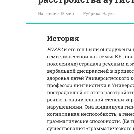
На чтение:
18 мин
Рубрика:
Наука
История
FOXP2
и его ген были обнаружены 
семье, известной как семья KE , по
поколениях) страдала речевым и 
вербальной диспраксией в процессе
здоровья детей Университетского к
профессор лингвистики в Университе
пострадавшей от этого расстройст
речью, в значительной степени х
нарушениями. Она выдвинула гипо
когнитивная неспособность, а ген
грамматические способности. (Ее 
существования «грамматического 