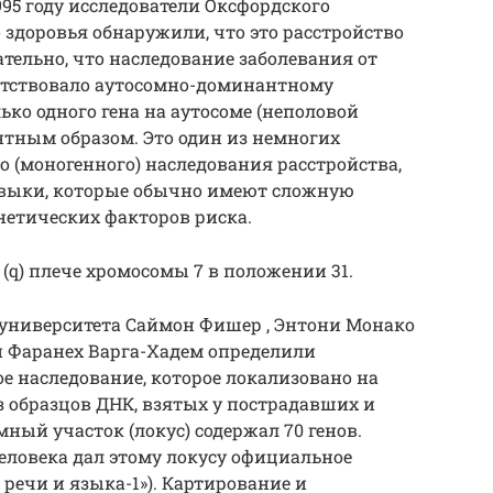
995 году исследователи Оксфордского
 здоровья обнаружили, что это расстройство
тельно, что наследование заболевания от
ветствовало аутосомно-доминантному
ько одного гена на аутосоме (неполовой
тным образом. Это один из немногих
 (моногенного) наследования расстройства,
авыки, которые обычно имеют сложную
нетических факторов риска.
q) плече хромосомы 7 в положении 31.
о университета Саймон Фишер , Энтони Монако
т и Фаранех Варга-Хадем определили
 наследование, которое локализовано на
 образцов ДНК, взятых у пострадавших и
ный участок (локус) содержал 70 генов.
еловека дал этому локусу официальное
 речи и языка-1»). Картирование и