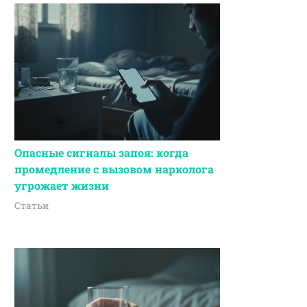
Опасные сигналы запоя: когда
промедление с вызовом нарколога
угрожает жизни
Статьи