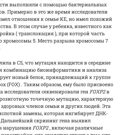
асти выполняли с помощью бактериальных
в. Примерно в это же время исследователи
имел отношения к семье KE, но имел похожий
тва. В этом случае у ребенка, известного как
ойка ( транслокация ), при которой часть
ю хромосомы 5. Место разрыва хромосомы 7
.
лила в CS, что мутация находится в середине
зуя комбинацию биоинформатики и анализа
дирует новый белок, принадлежащий к группе
box (FOX) . Таким образом, ему было присвоено
а исследователи секвенировали ген
FOXP2
в
ерозиготную
точечную мутацию, характерную
у здоровых членов семьи и других людей. Эта
ислотной замены, которая ингибирует ДНК-
 Дальнейший скрининг гена выявил
ев нарушения
FOXP2
, включая различные
ерестройки, что свидетельствует о том, что