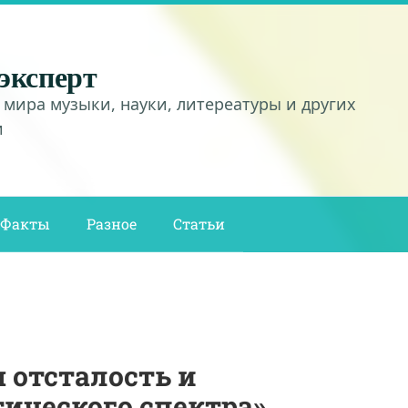
эксперт
 мира музыки, науки, литереатуры и других
и
Факты
Разное
Статьи
 отсталость и
тического спектра»