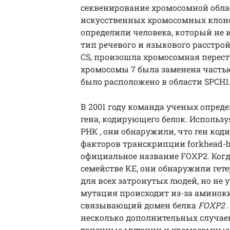
секвенирование хромосомной обл
искусственных хромосомных клоно
определили человека, который не 
тип речевого и языкового расстройс
CS, произошла хромосомная перестр
хромосомы 7 была заменена часть
было расположено в области SPCH1
В 2001 году команда ученых опреде
гена, кодирующего белок. Исполь
РНК , они обнаружили, что ген ко
факторов транскрипции
forkhead-
официальное название FOXP2. Когд
семействе KE, они обнаружили
гет
для всех затронутых людей, но не 
мутация происходит из-за аминок
связывающий домен белка
FOXP2
.
несколько дополнительных случа
точечные мутации и хромосомные п