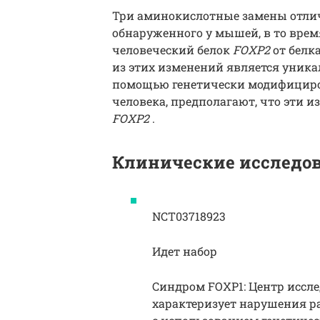
Три аминокислотные замены отли
обнаруженного у мышей, в то вре
человеческий белок
FOXP2
от белк
из этих изменений является уника
помощью генетически модифицир
человека, предполагают, что эти
FOXP2
.
Клинические исследо
NCT03718923
Идет набор
Синдром FOXP1: Центр иссле
характеризует нарушения ра