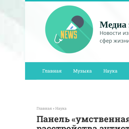
Перейти
к
контенту
Медиа 
Новости из
сфер жизн
Главная
Музыка
Наука
Главная
»
Наука
Панель «умственная
расстройства аутис