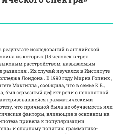
в результате исследований в английской
ловина из которых (15 человек в трех
языковым расстройством, называемым
 развития . Их случай изучался в Институте
олледжа Лондона . В 1990 году Мирна Гопник ,
те Макгилла , сообщила, что в семье К.Е.,
ва, был серьезный дефект речи с непонятной
арактеризовавшейся грамматическими
тезу, что причиной была не обучаемость или
етические факторы, влияющие в основном на
гипотеза привела к популяризации
гена» и спорному понятию грамматико-