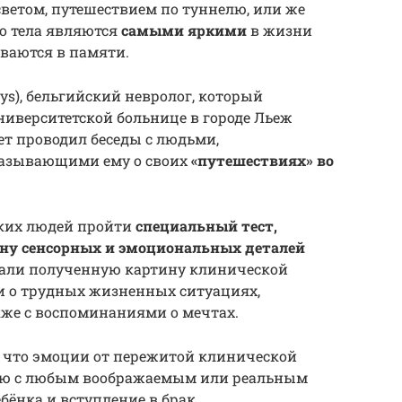
ветом, путешествием по туннелю, или же
о тела являются
самыми яркими
в жизни
ываются в памяти.
eys), бельгийский невролог, который
университетской больнице в городе Льеж
ет проводил беседы с людьми,
азывающими ему о своих
«путешествиях» во
аких людей пройти
специальный тест,
ну сенсорных и эмоциональных деталей
вали полученную картину клинической
 о трудных жизненных ситуациях,
кже с воспоминаниями о мечтах.
 что эмоции от пережитой клинической
нию с любым воображаемым или реальным
бёнка и вступление в брак.