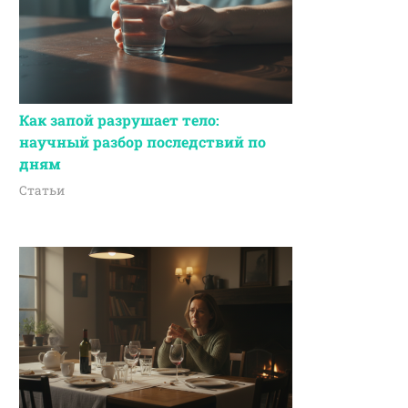
Как запой разрушает тело:
научный разбор последствий по
дням
Статьи