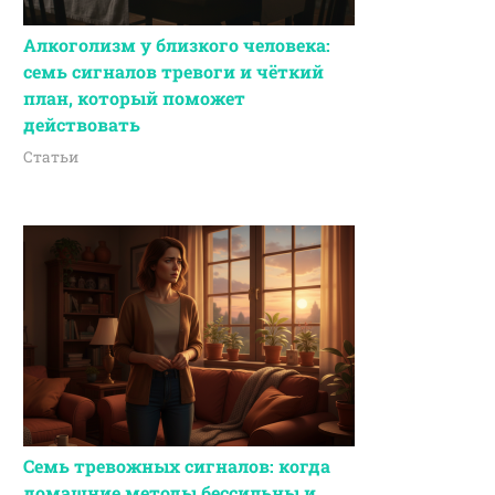
Алкоголизм у близкого человека:
семь сигналов тревоги и чёткий
план, который поможет
действовать
Статьи
Семь тревожных сигналов: когда
домашние методы бессильны и