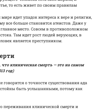
тье, то есть живет по своим правилам
мире идет упадок интереса к вере и религии,
у все больше становится атеистов. Даже у
 главное место. Совсем в противоположном
тока. Там идет рост людей верующих, в
ловек является преступником.
мерти
, что клиническая смерть — это на самом
13 год)
 не говорится о точности существования ада
достойны быть услышанными, потому как
то переживания клинической смерти и