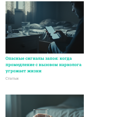
Опасные сигналы запоя: когда
промедление с вызовом нарколога
угрожает жизни
Статьи