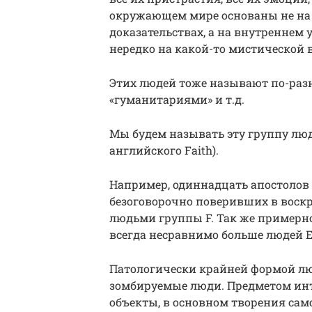
окружающем мире основаны не на 
доказательствах, а на внутреннем 
нередко на какой-то мистической в
Этих людей тоже называют по-разн
«гуманитариями» и т.д.
Мы будем называть эту группу люд
английского Faith).
Например, одиннадцать апостолов
безоговорочно поверивших в воск
людьми группы F. Так же примерно
всегда несравнимо больше людей Е
Патологически крайней формой лю
зомбируемые люди. Предметом инт
объекты, в основном творения само