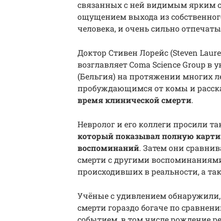
связанных с ней видимым ярким с
ощущением выхода из собственног
человека, и очень сильно отпечат
Доктор Стивен Лорейс (Steven Laur
возглавляет Coma Science Group в 
(Бельгия) на протяжении многих л
пробуждающимся от комы и расск
время клинической смерти
.
Невролог и его коллеги просили т
который показывал полную карти
воспоминаний
. Затем они сравни
смерти с другими воспоминаниями
происходивших в реальности, а та
Учёные с удивлением обнаружили,
смерти гораздо богаче по сравне
событием, в том числе рождение ре