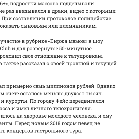
16+», подростки массово подделывали
не раз ввязывался в драки, видео с которыми
у. При составлении протоколов полицейские
 показать сыновьям или племянникам.
 участие в рубрике «Биржа мемов» в шоу
 Club и дал развернутое 50-минутное
рояснил свое отношение к татуировкам,
а также рассказал о своей прошлой и текущей
ал примерно семь миллионов рублей. Однако
ом счете осталось меньше двухсот тысяч.
 и курорты. По городу Фейс передвигался
асса и имел личного телохранителя.
лось на здоровье молодого человека, и ему
нты. Перед новым 2018 годом певец не
ь концертов гастрольного тура.