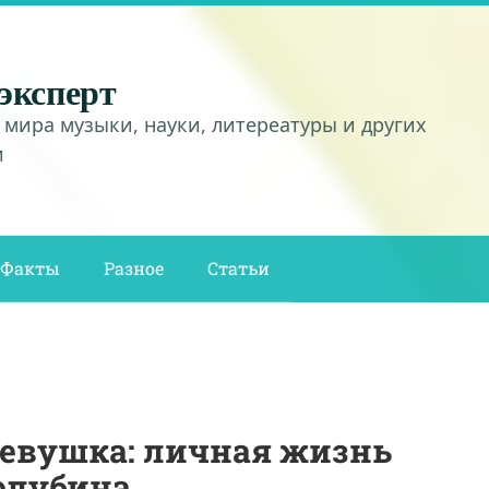
эксперт
 мира музыки, науки, литереатуры и других
и
Факты
Разное
Статьи
 девушка: личная жизнь
голубина