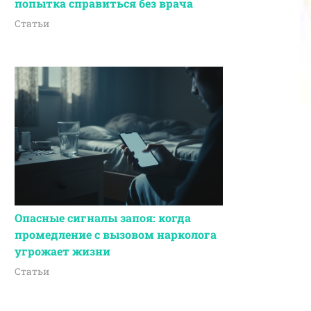
попытка справиться без врача
Статьи
Опасные сигналы запоя: когда
промедление с вызовом нарколога
угрожает жизни
Статьи