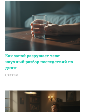
Как запой разрушает тело:
научный разбор последствий по
дням
Статьи