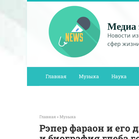
Перейти
к
контенту
Медиа 
Новости из
сфер жизн
Главная
Музыка
Наука
Главная
»
Музыка
Рэпер фараон и его
и биография глеба 