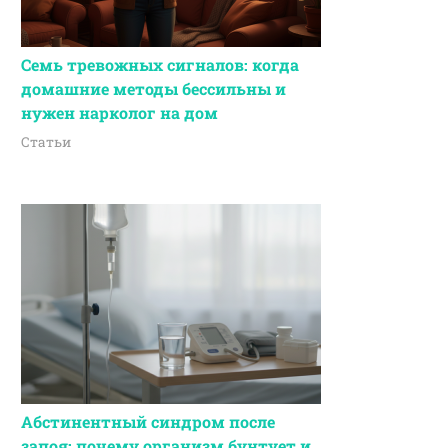
Семь тревожных сигналов: когда
домашние методы бессильны и
нужен нарколог на дом
Статьи
Абстинентный синдром после
запоя: почему организм бунтует и