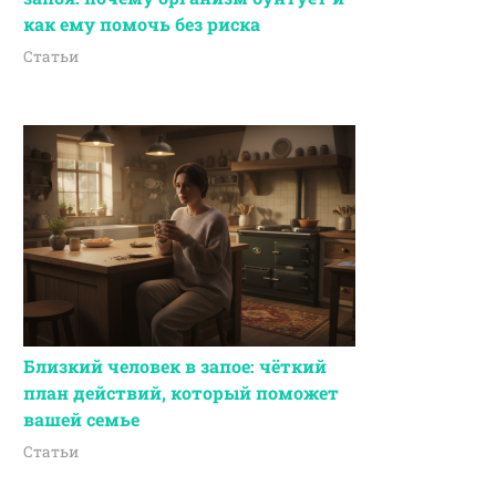
как ему помочь без риска
Статьи
Близкий человек в запое: чёткий
план действий, который поможет
вашей семье
Статьи