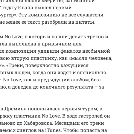
нтильной любви «Верить», записанной
17 года у Ивана вышел первый
ургер». Эту композицию не все слушатели
е менее ее текст разобрали на цитаты.
м No Love, в который вошли девять треков и
была выполнена в привычном для
угие композиции удивили фанатов необычной
вою вторую пластинку, как «мысли человека,
и». «Треки, поверхностно кажущиеся
вных людей, когда они ходят и специально
. No Love, как и предыдущий альбом, был
ю, а доведен до конечного результата – за
на Дремина пополнилась первым туром, в
жку пластинки No Love. В ходе гастролей он
Иваново до Хабаровска. Месяцами его треки
емых синглов на iTunes. Чтобы попасть на