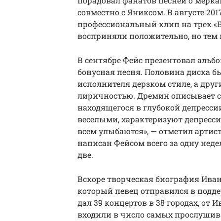
порадовал фанатов песней о мерка
совместно с Яниксом. В августе 20
профессиональный клип на трек «Б
восприняли положительно, но тем н
В сентябре Фейс презентовал альбо
бонусная песня. Половина диска 
исполнителя дерзком стиле, а др
лиричностью. Дремин описывает с
находящегося в глубокой депресси
веселыми, характеризуют депресси
всем улыбаются», — отметил артист
написан Фейсом всего за одну недел
две.
Вскоре творческая биография Ива
который певец отправился в поддер
дал 39 концертов в 38 городах, от 
входили в число самых прослушива