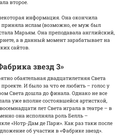
ла второе.
некоторая информация. Она окончила
м приняла ислам (возможно, ее муж был
стала Марьям. Она преподавала английский,
рнете, а в данный момент зарабатывает на
ких сайтов.
Фабрика звезд 3»
оятно обаятельная двадцатилетняя Света
роекте. И было за что ее любить – голос у
ом Света дошла до финала. Однако не все
пала уже вполне состоявшейся артисткой,
восемнадцати лет Света играла в театре – в
енно она исполняла роль Белль –
е «Нотр-Дам де Пари». Как раз таки после
дложение об участии в «Фабрике звезд».