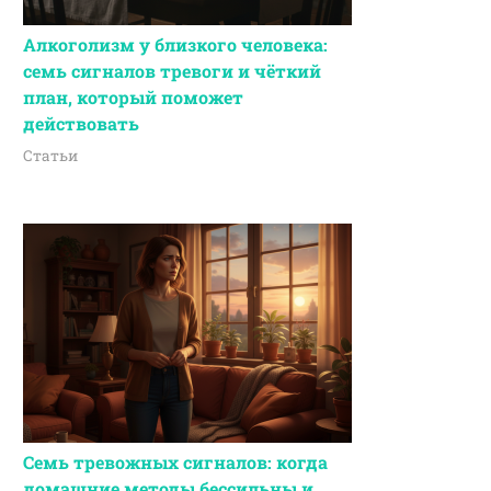
Алкоголизм у близкого человека:
семь сигналов тревоги и чёткий
план, который поможет
действовать
Статьи
Семь тревожных сигналов: когда
домашние методы бессильны и