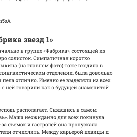
th5sA
рика звезд 1»
ачально в группе «Фабрика», состоящей из
веро солисток. Симпатичная коротко
кина (на главном фото) тоже входила в
а лингвистическом отделении, была довольно
 пела отлично. Именно ее выделяли из всех
о о ней говорили как о будущей знаменитой
осподь располагает. Снявшись в самом
вь», Маша неожиданно для всех покинула
з-за съемок и гастролей она пропускала
хотели отчислить. Между карьерой певицы и