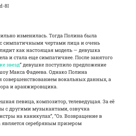
d-8I
сильно изменилась. Тогда Полина была
 с симпатичными чертами лица и очень
глядит как настоящая модель — девушка
ела и стала еще симпатичнее. После занятого
ке звезд
” девушке поступило предложение
шоу Макса Фадеева. Однако Полина
ся совершенствованием вокальных данных, а
тора и аранжировщика.
шная певица, композитор, телеведущая. За её
ты с другими музыкантами, озвучка
тры на каникулах”, “Оз. Возвращение в
а является серебряным призером