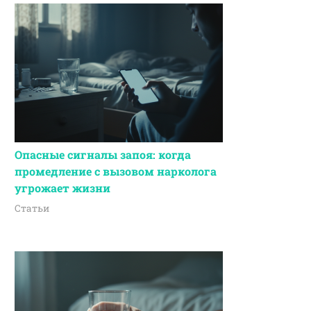
Опасные сигналы запоя: когда
промедление с вызовом нарколога
угрожает жизни
Статьи