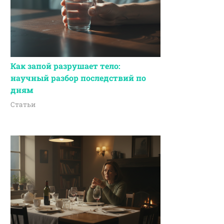
Как запой разрушает тело:
научный разбор последствий по
дням
Статьи