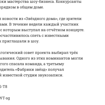
оки мастерства шоу-бизнеса. Конкурсанты
порядком в общем доме.
новости из «Звёздного дома», где зрители
ами. В течение недели каждый участник
с которым выступал на отчётном концерте.
осчастливилось спеть с известными
х приглашали в шоу.
агогический совет проекта выбирал трёх
ывания. Одного из этих номинантов могли
гого спасала команда, а третьему
едитель «Фабрики звёзд» получал
й известной студии звукозаписи.
S-T8
WT-sg