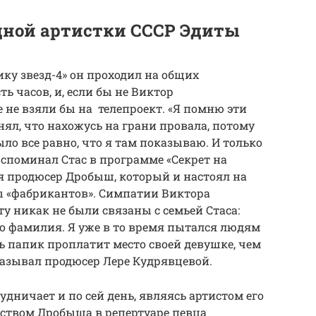
одной артистки СССР Эдиты
ику звезд-4» он проходил на общих
ь часов, и, если бы не Виктор
 не взяли бы на телепроект. «Я помню эти
нял, что нахожусь на грани провала, потому
ыло все равно, что я там показываю. И только
вспоминал Стас в программе «Секрет на
я продюсер Дробыш, который и настоял на
ы «фабрикантов». Симпатии Виктора
 никак не были связаны с семьей Стаса:
го фамилия. Я уже в то время пытался людям
ь папик проплатит место своей девушке, чем
сказывал продюсер Лере Кудрявцевой.
дничает и по сей день, являясь артистом его
дством Дробыша в репертуаре певца