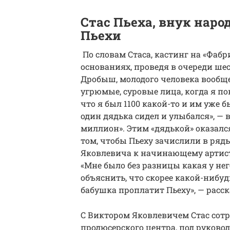
Стас Пьеха, внук нар
Пьехи
По словам Стаса, кастинг на «Фабр
основаниях, проведя в очереди шест
Дробыш, молодого человека вообще
угрюмые, суровые лица, когда я по
что я был 1100 какой-то и им уже б
один дядька сидел и улыбался», — 
миллион». Этим «дядькой» оказалс
том, чтобы Пьеху зачислили в ряд
Яковлевича к начинающему артисту
«Мне было без разницы какая у не
объяснить, что скорее какой-нибуд
бабушка проплатит Пьеху», — рас
С Виктором Яковлевичем Стас сотру
продюсерского центра, под руково