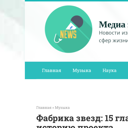
Перейти
к
контенту
Медиа 
Новости из
сфер жизн
Главная
Музыка
Наука
Главная
»
Музыка
Фабрика звезд: 15 г
историю проекта