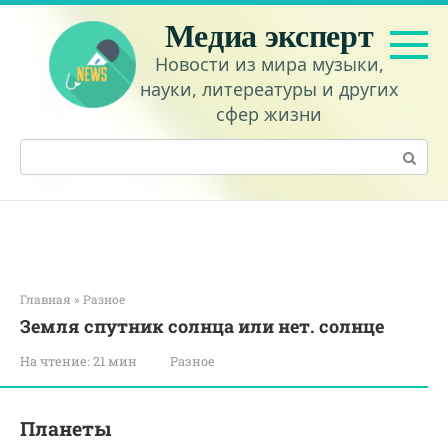
Перейти
Медиа эксперт
к
контенту
Новости из мира музыки,
науки, литереатуры и других
сфер жизни
Поиск:
Главная
»
Разное
Земля спутник солнца или нет. солнце
На чтение:
21 мин
Разное
Планеты