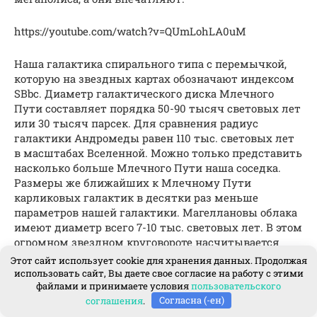
https://youtube.com/watch?v=QUmLohLA0uM
Наша галактика спирального типа с перемычкой,
которую на звездных картах обозначают индексом
SBbc. Диаметр галактического диска Млечного
Пути составляет порядка 50-90 тысяч световых лет
или 30 тысяч парсек. Для сравнения радиус
галактики Андромеды равен 110 тыс. световых лет
в масштабах Вселенной. Можно только представить
насколько больше Млечного Пути наша соседка.
Размеры же ближайших к Млечному Пути
карликовых галактик в десятки раз меньше
параметров нашей галактики. Магеллановы облака
имеют диаметр всего 7-10 тыс. световых лет. В этом
огромном звездном круговороте насчитывается
порядка 200-400 миллиардов звезд. Эти звезды
Этот сайт использует cookie для хранения данных. Продолжая
собраны в скопления и туманности. Значительная
использовать сайт, Вы даете свое согласие на работу с этими
файлами и принимаете условия
пользовательского
ее часть – это рукава Млечного Пути, в одном из
соглашения
.
Согласна (-ен)
которых находится наша солнечная система.