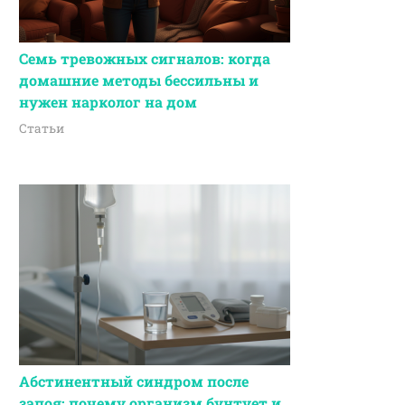
Семь тревожных сигналов: когда
домашние методы бессильны и
нужен нарколог на дом
Статьи
Абстинентный синдром после
запоя: почему организм бунтует и