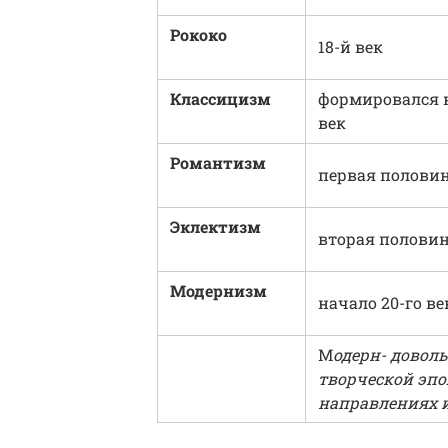
Рококо
18-й век
Классицизм
формировался н
век
Романтизм
первая половин
Эклектизм
вторая половин
Модернизм
начало 20-го ве
М
одерн- довол
творческой эпо
направлениях и