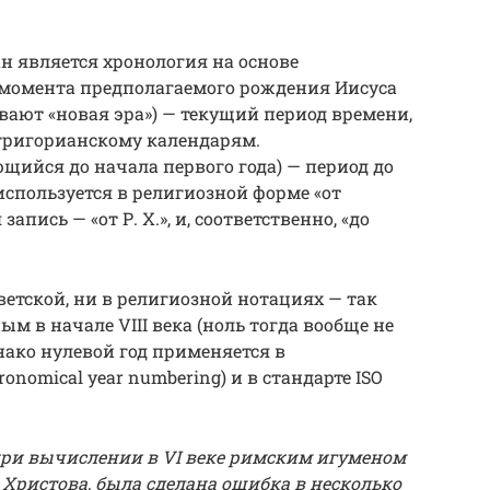
н является хронология на основе
 момента предполагаемого рождения Иисуса
зывают «новая эра») — текущий период времени,
 григорианскому календарям.
ийся до начала первого года) — период до
 используется в религиозной форме «от
пись — «от Р. Х.», и, соответственно, «до
светской, ни в религиозной нотациях — так
м в начале VIII века (ноль тогда вообще не
нако нулевой год применяется в
onomical year numbering) и в стандарте ISO
ри вычислении в VI веке римским игуменом
Христова, была сделана ошибка в несколько