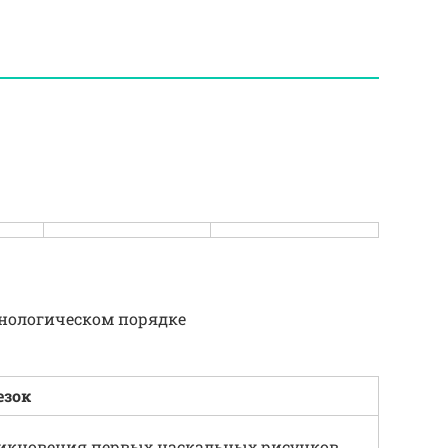
онологическом порядке
езок
никновения первых наскальных рисунков