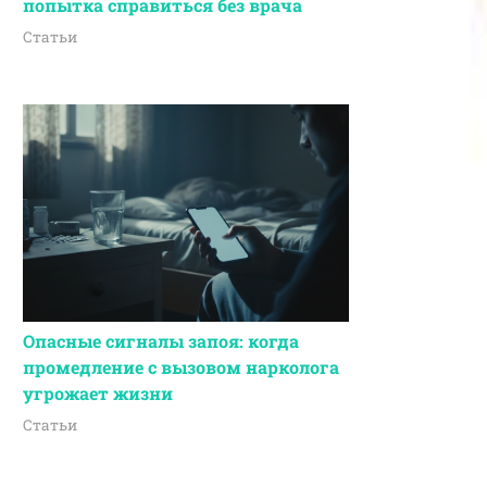
попытка справиться без врача
Статьи
Опасные сигналы запоя: когда
промедление с вызовом нарколога
угрожает жизни
Статьи