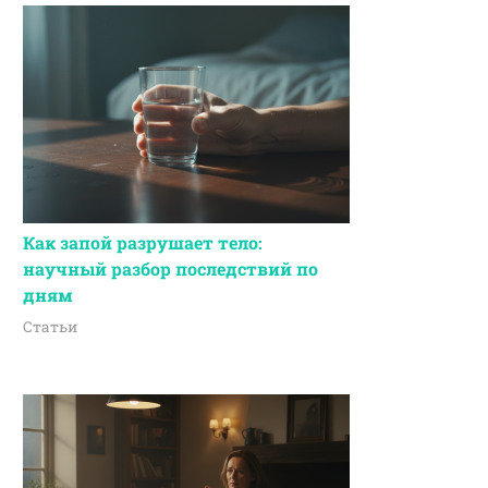
Как запой разрушает тело:
научный разбор последствий по
дням
Статьи