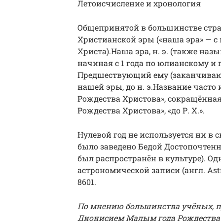
Летоисчисление и хронология
Общепринятой в большинстве стра
Христианской эры («наша эра» — с
Христа).Наша эра, н. э. (также на
начиная с 1 года по юлианскому и
Предшествующий ему (заканчивающ
нашей эры, до н. э.Название часто
Рождества Христова», сокращённая за
Рождества Христова», «до Р. Х.».
Нулевой год не используется ни в 
было заведено Бедой Достопочтенны
был распространён в культуре). Од
астрономической записи (англ. Astr
8601.
По мнению большинства учёных, п
Дионисием Малым года Рождества 