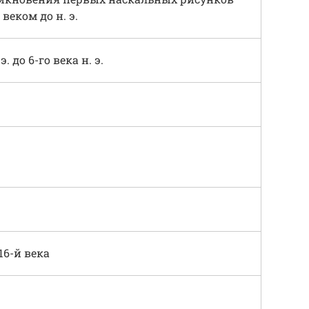
веком до н. э.
э. до 6-го века н. э.
16-й века