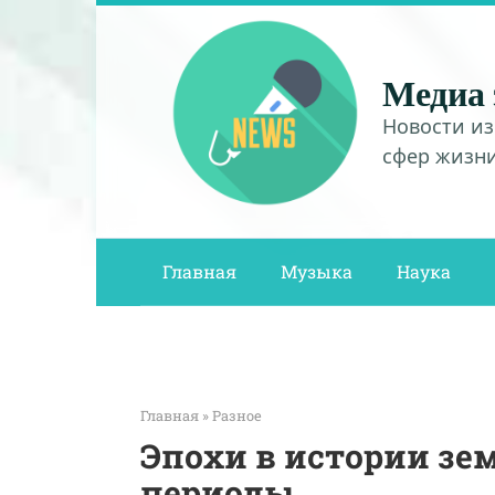
Перейти
к
контенту
Медиа 
Новости из
сфер жизн
Главная
Музыка
Наука
Главная
»
Разное
Эпохи в истории зе
периоды