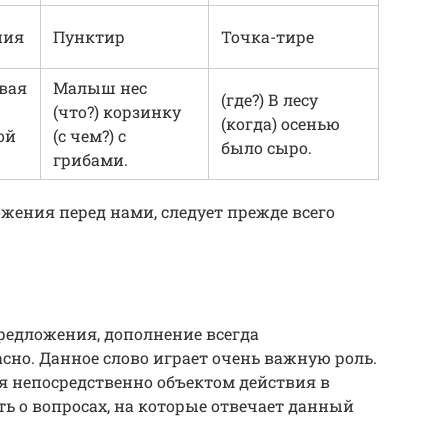
ния
Пунктир
Точка-тире
ивая
Малыш нес
(где?) В лесу
(что?) корзинку
(когда) осенью
ой
(с чем?) с
было сыро.
грибами.
жения перед нами, следует прежде всего
редложения, дополнение всегда
сно. Данное слово играет очень важную роль.
я непосредственно объектом действия в
ь о вопросах, на которые отвечает данный