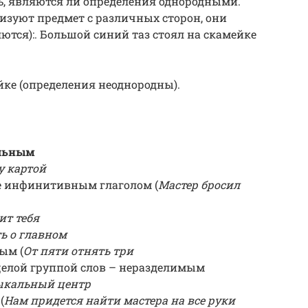
ь, являются ли определения однородными.
ризуют предмет с различных сторон, они
ются):. Большой синий таз стоял на скамейке
йке (определения неоднородны).
ельным
у картой
же инфинитивным глаголом (
Мастер бросил
ит тебя
ь о главном
ым (
От пяти отнять три
целой группой слов – неразделимым
ыкальный центр
(
Нам придется найти мастера на все руки