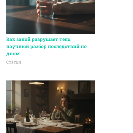
Как запой разрушает тело:
научный разбор последствий по
дням
Статьи