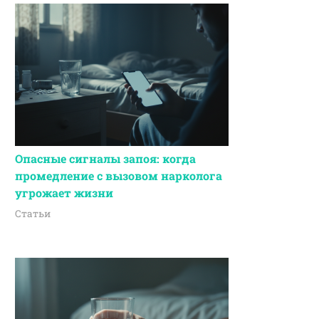
Опасные сигналы запоя: когда
промедление с вызовом нарколога
угрожает жизни
Статьи