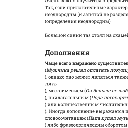
Очень важно научиться определят
Так, если прилагательные характе
неоднородны (и запятой не разделя
(определения неоднородны)
Большой синий таз стоял на скаме
Дополнения
Чаще всего выражено существит
(
Мужчина решил оплатить покупк
), однако оно может являться так
пить
), местоимением (
Он больше не люб
), прилагательным (
Пора поговорит
) или количественным числительн
). Иногда дополнение выражается 
словосочетанием (
Папа купил муз
) либо фразеологическим оборотом 