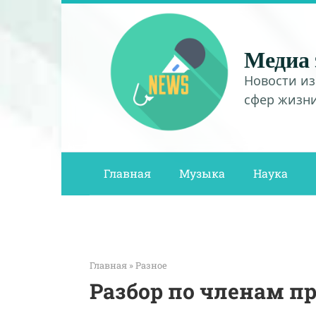
Перейти
к
контенту
Медиа 
Новости из
сфер жизн
Главная
Музыка
Наука
Главная
»
Разное
Разбор по членам п