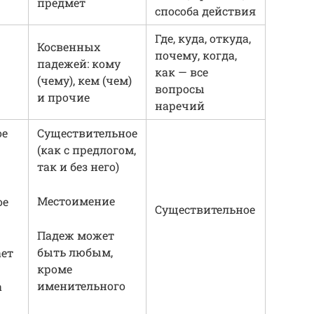
предмет
способа действия
Где, куда, откуда,
Косвенных
почему, когда,
падежей: кому
как — все
(чему), кем (чем)
вопросы
и прочие
наречий
ое
Существительное
(как с предлогом,
так и без него)
Местоимение
ое
Существительное
Падеж может
быть любым,
ает
кроме
именительного
а