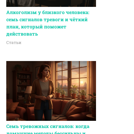
Алкоголизм у близкого человека:
семь сигналов тревоги и чёткий
план, который поможет
действовать
Статьи
Семь тревожных сигналов: когда
домашние методы бессильны и