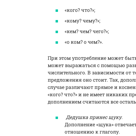
«кого? что?»;
«кому? чему?»;
«кем? чем? чего?»;
«о ком? о чем?».
При этом употребление может быть 
может выражаться с помощью разны
числительного. В зависимости от т
предложения оно стоит. Так, допол
случае различают прямое и косвен
«кого? что?» и не имеет никаких п
дополнением считаются все остал
Дедушка принес щуку.
Дополнение «щука» отвечает
отношению к глаголу.