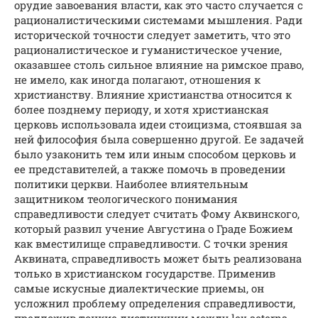
орудие завоевания власти, как это часто случается с
рационалистическими системами мышления. Ради
исторической точности следует заметить, что это
рационалистическое и гуманистическое учение,
оказавшее столь сильное влияние на римское право,
не имело, как иногда полагают, отношения к
христианству. Влияние христианства относится к
более позднему периоду, и хотя христианская
церковь использовала идеи стоицизма, стоявшая за
ней философия была совершенно другой. Ее задачей
было узаконить тем или иным способом церковь и
ее представителей, а также помочь в проведении
политики церкви. Наиболее влиятельным
защитником теологического понимания
справедливости следует считать Фому Аквинского,
который развил учение Августина о Граде Божием
как вместилище справедливости. С точки зрения
Аквината, справедливость может быть реализована
только в христианском государстве. Применив
самые искусные диалектические приемы, он
усложнил проблему определения справедливости,
предложив тонкие дистинкции между lex aeterna,