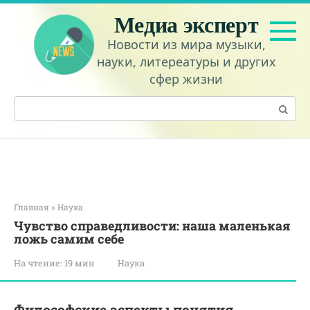
Перейти
Медиа эксперт
к
контенту
Новости из мира музыки,
науки, литереатуры и других
сфер жизни
Поиск:
Главная
»
Наука
Чувство справедливости: наша маленькая
ложь самим себе
На чтение:
19 мин
Наука
Философские аспекты понятия