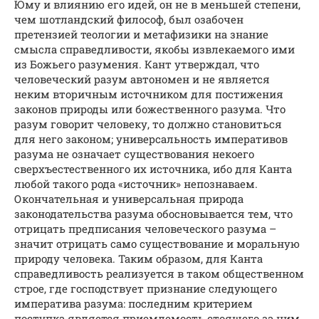
Юму и влиянию его идей, он не в меньшей степени,
чем шотландский философ, был озабочен
претензией теологии и метафизики на знание
смысла справедливости, якобы извлекаемого ими
из Божьего разумения. Кант утверждал, что
человеческий разум автономен и не является
неким вторичным источником для постижения
законов природы или божественного разума. Что
разум говорит человеку, то должно становиться
для него законом; универсальность императивов
разума не означает существования некоего
сверхъестественного их источника, ибо для Канта
любой такого рода «источник» непознаваем.
Окончательная и универсальная природа
законодательства разума обосновывается тем, что
отрицать предписания человеческого разума –
значит отрицать само существование и моральную
природу человека. Таким образом, для Канта
справедливость реализуется в таком общественном
строе, где господствует признание следующего
императива разума: последним критерием
поступка является приемлемость стоящего за ним