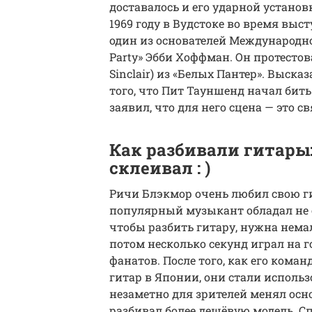
доставалось и его ударной установ
1969 году в Вудстоке во время выс
один из основателей Международно
Party» Эбби Хоффман. Он протесто
Sinclair) из «Белых Пантер». Высказ
того, что Пит Тауншенд начал бить
заявил, что для него сцена — это с
Как разбивали гитары
склеивал : )
Ричи Блэкмор очень любил свою ги
популярный музыкант обладал не о
чтобы разбить гитару, нужна нема
потом несколько секунд играл на 
фанатов. После того, как его кома
гитар в Японии, они стали исполь
незаметно для зрителей менял осн
разбивал более дешёвую модель. С