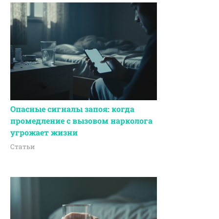
Опасные сигналы запоя: когда
промедление с вызовом нарколога
угрожает жизни
Статьи