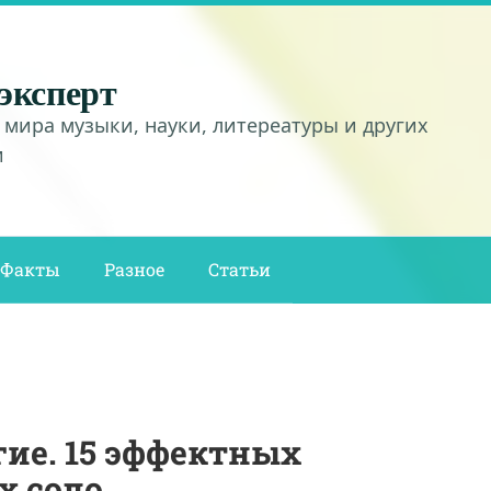
эксперт
 мира музыки, науки, литереатуры и других
и
Факты
Разное
Статьи
гие. 15 эффектных
х соло