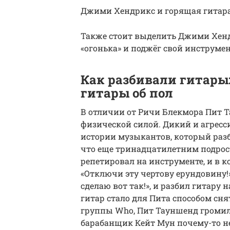
Джими Хендрикс и горящая гитар
Также стоит выделить Джими Хен
«огонька» и поджёг свой инструмен
Как разбивали гитары
гитары об пол
В отличии от Ричи Блекмора Пит 
физической силой. Дикий и агресс
истории музыкантов, который разби
что еще тринадцатилетним подрост
репетировал на инструменте, и в к
«Отключи эту чертову ерундовину!
сделаю вот так!», и разбил гитару
гитар стало для Пита способом сн
группы Who, Пит Тауншенд громил 
барабанщик Кейт Мун почему-то не 