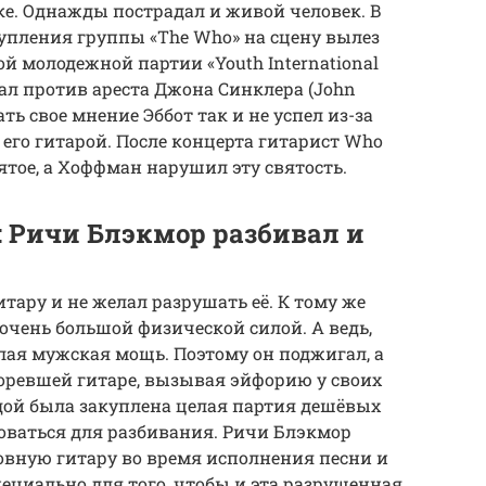
ке. Однажды пострадал и живой человек. В
тупления группы «The Who» на сцену вылез
й молодежной партии «Youth International
вал против ареста Джона Синклера (John
ать свое мнение Эббот так и не успел из-за
 его гитарой. После концерта гитариcт Who
вятое, а Хоффман нарушил эту святость.
: Ричи Блэкмор разбивал и
тару и не желал разрушать её. К тому же
чень большой физической силой. А ведь,
лая мужская мощь. Поэтому он поджигал, а
горевшей гитаре, вызывая эйфорию у своих
ндой была закуплена целая партия дешёвых
зоваться для разбивания. Ричи Блэкмор
овную гитару во время исполнения песни и
пециально для того, чтобы и эта разрушенная