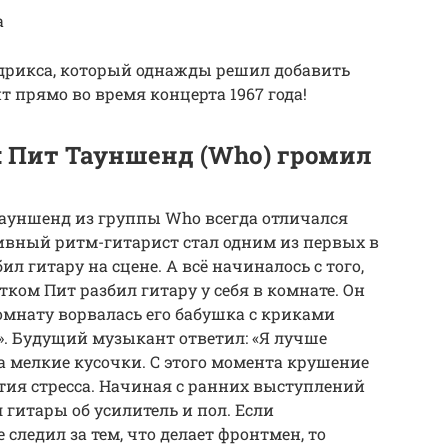
а
дрикса, который однажды решил добавить
т прямо во время концерта 1967 года!
: Пит Тауншенд (Who) громил
Тауншенд из группы Who всегда отличался
ивный ритм-гитарист стал одним из первых в
л гитару на сцене. А всё начиналось с того,
ком Пит разбил гитару у себя в комнате. Он
омнату ворвалась его бабушка с криками
». Будущий музыкант ответил: «Я лучше
 на мелкие кусочки. С этого момента крушение
ятия стресса. Начиная с ранних выступлений
гитары об усилитель и пол. Если
следил за тем, что делает фронтмен, то