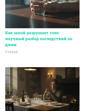
Как запой разрушает тело:
научный разбор последствий по
дням
Статьи