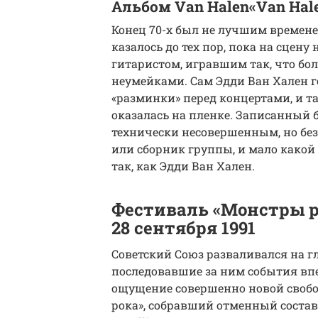
Альбом Van Halen«Van Hale
Конец 70-х был не лучшим временем
казалось до тех пор, пока на сцену 
гитаристом, игравшим так, что бо
неумейками. Сам Эдди Ван Хален го
«разминки» перед концертами, и т
оказалась на пленке. Записанный б
технически несовершенным, но без 
или сборник группы, и мало какой
так, как Эдди Ван Хален.
Фестиваль «Монстры ро
28 сентября 1991
Советский Союз разваливался на гл
последовавшие за ним события в
ощущение совершенно новой свобо
рока», собравший отменный состав