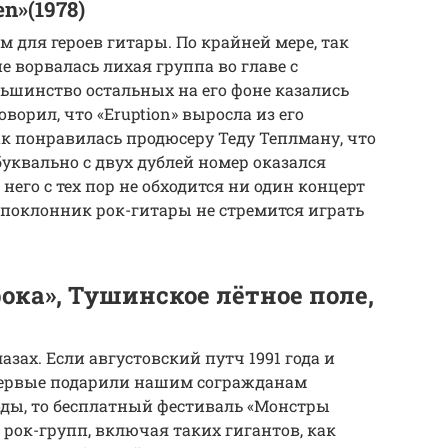
n»(1978)
 для героев гитары. По крайней мере, так
не ворвалась лихая группа во главе с
льшинство остальных на его фоне казались
ворил, что «Eruption» выросла из его
ак понравилась продюсеру Теду Теплману, что
уквально с двух дублей номер оказался
него с тех пор не обходится ни один концерт
 поклонник рок-гитары не стремится играть
ка», Тушинское лётное поле,
азах. Если августовский путч 1991 года и
первые подарили нашим согражданам
ды, то бесплатный фестиваль «Монстры
 рок-групп, включая таких гигантов, как