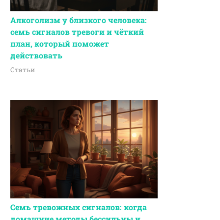
Алкоголизм у близкого человека:
семь сигналов тревоги и чёткий
план, который поможет
действовать
Статьи
Семь тревожных сигналов: когда
домашние методы бессильны и