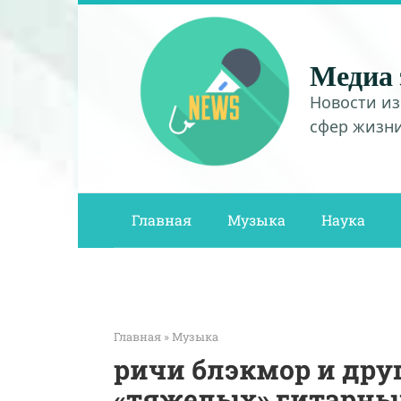
Перейти
к
контенту
Медиа 
Новости из
сфер жизн
Главная
Музыка
Наука
Главная
»
Музыка
​ричи блэкмор и дру
«тяжелых» гитарны