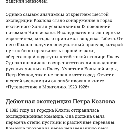
ханский мавзолей.
Однако самым значимым открытием шестой
экспедиции Козлова стало обнаружение в горах
восточного Хангая усыпальницы 13 поколений
потомков Чингисхана. Исследователь стал первым
европейцем, которого принимал владыка Тибета. От
него Козлов получил специальный пропуск, которой
нужно было предъявить горной страже,
оберегающей подступы к тибетской столице Лхасу.
Однако англичане воспрепятствовали попаданию
русских ученых в Лхасу. Участник Большой игры,
Петр Козлов, так и не попал в этот город. Отчет о
шестой экспедиции он опубликовал в книге
«Путешествие в Монголию. 1923-1926»
Дебютная экспедиция Петра Козлова
В 1883 году из городка Кяхты отправилась
экспедиционная команда. Она должна была
пересечь степи, пустыни и различные перевалы.
Команда проходила через неизведанную реку