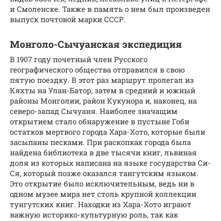
и Смоленске. Также в память о нем был произведен
выпуск почтовой марки СССР.
Монголо-Сычуанская экспедиция
В 1907 году почетный член Русского
географического общества отправился в свою
пятую поездку. В этот раз маршрут пролегал из
Кяхты на Улан-Батор, затем в средний и южный
районы Монголии, район Кукунора и, наконец, на
северо-запад Сычуаня. Наиболее значащим
открытием стало обнаружение в пустыне Гоби
остатков мертвого города Хара-Хото, которые были
засыпаны песками. При раскопках города была
найдена библиотека в две тысячи книг, львиная
доля из которых написана на языке государства Си-
Ся, который позже оказался тангутским языком.
Это открытие было исключительным, ведь ни в
одном музее мира нет столь крупной коллекции
тунгутских книг. Находки из Хара-Хото играют
важную историко-культурную роль, так как