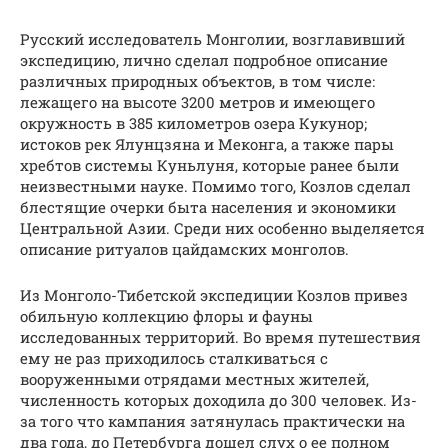
Русский исследователь Монголии, возглавивший
экспедицию, лично сделал подробное описание
различных природных объектов, в том числе:
лежащего на высоте 3200 метров и имеющего
окружность в 385 километров озера Кукунор;
истоков рек Ялунцзяна и Меконга, а также пары
хребтов системы Куньлуня, которые ранее были
неизвестными науке. Помимо того, Козлов сделал
блестящие очерки быта населения и экономики
Центральной Азии. Среди них особенно выделяется
описание ритуалов цайдамских монголов.
Из Монголо-Тибетской экспедиции Козлов привез
обильную коллекцию флоры и фауны
исследованных территорий. Во время путешествия
ему не раз приходилось сталкиваться с
вооруженными отрядами местных жителей,
численность которых доходила до 300 человек. Из-
за того что кампания затянулась практически на
два года, до Петербурга дошел слух о ее полном