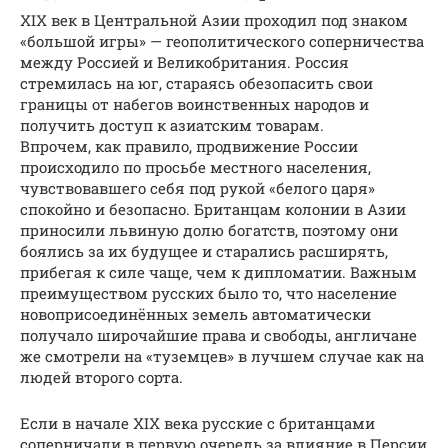
ХIX век в Центральной Азии проходил под знаком
«большой игры» — геополитического соперничества
между Россией и Великобритания. Россия
стремилась на юг, стараясь обезопасить свои
границы от набегов воинственных народов и
получить доступ к азиатским товарам.
Впрочем, как правило, продвижение России
происходило по просьбе местного населения,
чувствовавшего себя под рукой «белого царя»
спокойно и безопасно. Британцам колонии в Азии
приносили львиную долю богатств, поэтому они
боялись за их будущее и старались расширять,
прибегая к силе чаще, чем к дипломатии. Важным
преимуществом русских было то, что население
новоприсоединённых земель автоматически
получало широчайшие права и свободы, англичане
же смотрели на «туземцев» в лучшем случае как на
людей второго сорта.
Если в начале ХIX века русские с британцами
соперничали в первую очередь за влияние в Персии