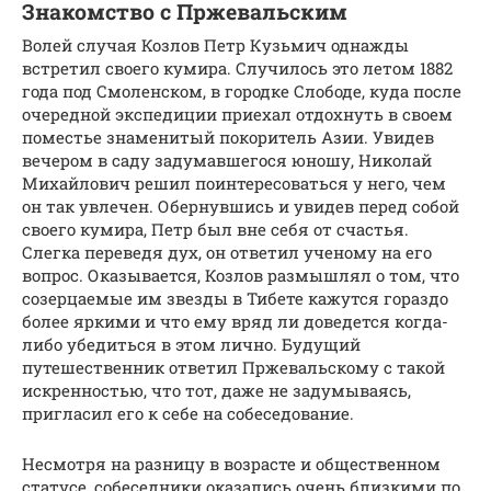
Знакомство с Пржевальским
Волей случая Козлов Петр Кузьмич однажды
встретил своего кумира. Случилось это летом 1882
года под Смоленском, в городке Слободе, куда после
очередной экспедиции приехал отдохнуть в своем
поместье знаменитый покоритель Азии. Увидев
вечером в саду задумавшегося юношу, Николай
Михайлович решил поинтересоваться у него, чем
он так увлечен. Обернувшись и увидев перед собой
своего кумира, Петр был вне себя от счастья.
Слегка переведя дух, он ответил ученому на его
вопрос. Оказывается, Козлов размышлял о том, что
созерцаемые им звезды в Тибете кажутся гораздо
более яркими и что ему вряд ли доведется когда-
либо убедиться в этом лично. Будущий
путешественник ответил Пржевальскому с такой
искренностью, что тот, даже не задумываясь,
пригласил его к себе на собеседование.
Несмотря на разницу в возрасте и общественном
статусе, собеседники оказались очень близкими по