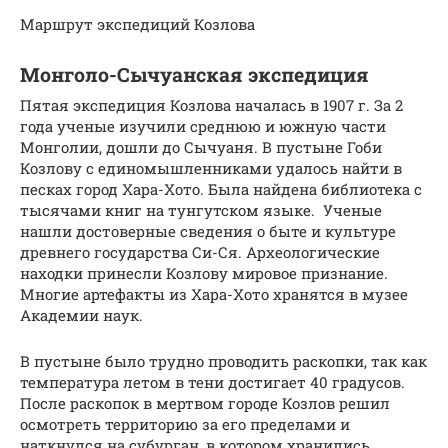
Маршрут экспедиций Козлова
Монголо-Сычуанская экспедиция
Пятая экспедиция Козлова началась в 1907 г. За 2
года ученые изучили среднюю и южную части
Монголии, дошли до Сычуаня. В пустыне Гоби
Козлову с единомышленниками удалось найти в
песках город Хара-Хото. Была найдена библиотека с
тысячами книг на тунгутском языке. Ученые
нашли достоверные сведения о быте и культуре
древнего государства Си-Ся. Археологические
находки принесли Козлову мировое признание.
Многие артефакты из Хара-Хото хранятся в музее
Академии наук.
В пустыне было трудно проводить раскопки, так как
температура летом в тени достигает 40 градусов.
После раскопок в мертвом городе Козлов решил
осмотреть территорию за его пределами и
наткнулся на субурган, в котором хранились