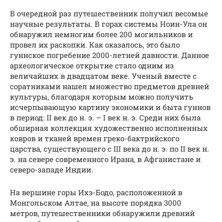
В очередной раз путешественник получил весомые
научные результаты. В горах системы Ноин-Ула он
обнаружил немногим более 200 могильников и
провел их раскопки. Как оказалось, это было
гуннское погребение 2000-летней давности. Данное
археологическое открытие стало одним из
величайших в двадцатом веке. Ученый вместе с
соратниками нашел множество предметов древней
культуры, благодаря которым можно получить
исчерпывающую картину экономики и быта гуннов
в период: II век до н. э. – I век н. э. Среди них была
обширная коллекция художественно исполненных
ковров и тканей времен греко-бактрийского
царства, существующего с III века до н. э. по II век н.
э. на севере современного Ирана, в Афганистане и
северо-западе Индии.
На вершине горы Ихэ-Бодо, расположенной в
Монгольском Алтае, на высоте порядка 3000
метров, путешественники обнаружили древний