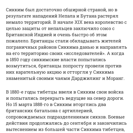
Сикким был достаточно обширной страной, но в
результате нападений Непала и Бутана растерял
немало территорий. В начале XIX века королевство с
целью защиты от непальцев заключило союз с
Британской Индией и очень быстро об этом
пожалело. Британцы стали обкладывать жителей
пограничных районов Сиккима данью и направлять
на его территорию своих «исследователей». А когда
в 1850 году сиккимские власти попытались
возмутиться, британцы попросту провели против
них карательную акцию и отторгли у Сиккима
знаменитый своими чаями Дарджилинг и Моранг.
В 1880-е годы тибетцы ввели в Сикким свои войска
и попытались перекрыть ведущие на север дороги.
Но 15 марта 1888-го в Сикким вторглись два
британских батальона с артиллерией,
сопровождаемых подразделениями сикхов. Боевые
действия продолжались до сентября и закончились
вытеснением из большей части Сиккима тибетцев,