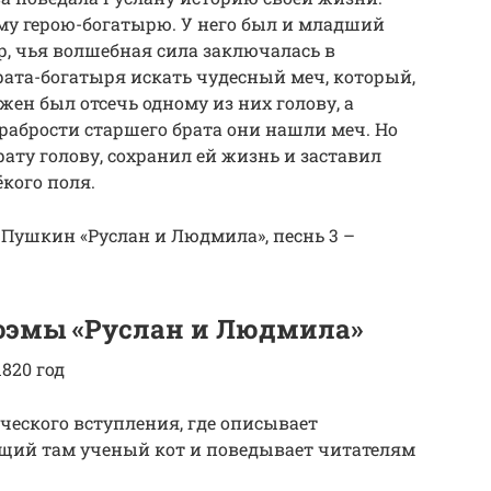
му герою-богатырю. У него был и младший
, чья волшебная сила заключалась в
рата-богатыря искать чудесный меч, который,
жен был отсечь одному из них голову, а
храбрости старшего брата они нашли меч. Но
ату голову, сохранил ей жизнь и заставил
кого поля.
е Пушкин «Руслан и Людмила», песнь 3 –
оэмы «Руслан и Людмила»
820 год
ческого вступления, где описывает
щий там ученый кот и поведывает читателям