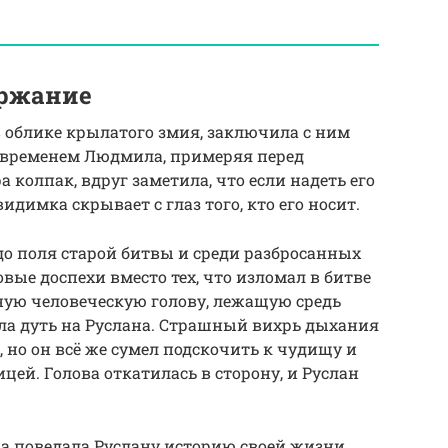
ержание
 облике крылатого змия, заключила с ним
м временем Людмила, примеряя перед
 колпак, вдруг заметила, что если надеть его
идимка скрывает с глаз того, кто его носит.
до поля старой битвы и среди разбросанных
овые доспехи вместо тех, что изломал в битве
дную человеческую голову, лежащую средь
ала дуть на Руслана. Страшный вихрь дыхания
, но он всё же сумел подскочить к чудищу и
цей. Голова откатилась в сторону, и Руслан
а поведала Руслану историю своей жизни.