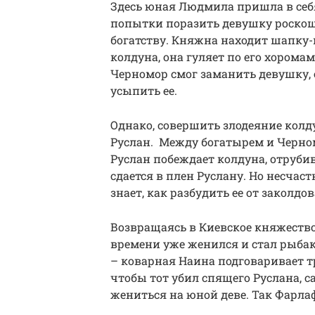
Здесь юная Людмила пришла в себ
попытки поразить девушку роскош
богатству. Княжна находит шапку-
колдуна, она гуляет по его хорома
Черномор смог заманить девушку,
усыпить ее.
Однако, совершить злодеяние колду
Руслан. Между богатырем и Черном
Руслан побеждает колдуна, отрубив
сдается в плен Руслану. Но несчаст
знает, как разбудить ее от заколдо
Возвращаясь в Киевское княжество
времени уже женился и стал рыба
– коварная Наина подговаривает т
чтобы тот убил спящего Руслана, 
жениться на юной деве. Так Фарла