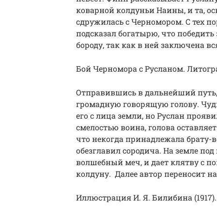
коварной колдуньи Наины, и та, о
сдружилась с Черномором. С тех по
подсказал богатырю, что победить
бороду, так как в ней заключена в
Бой Черномора с Русланом. Литогра
Отправившись в дальнейший путь, 
громадную говорящую голову. Чуд
его с лица земли, но Руслан прояв
смелостью воина, голова оставляет
что некогда принадлежала брату-в
обезглавил сородича. На земле по
волшебный меч, и дает клятву с п
колдуну. Далее автор переносит на
Иллюстрация И. Я. Билибина (1917).