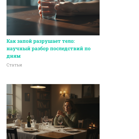
Как запой разрушает тело:
научный разбор последствий по
дням
Статьи