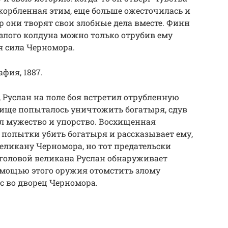
скорбленная этим, еще больше ожесточилась и
р они творят свои злобные дела вместе. Финн
 злого колдуна можно только отрубив ему
ся сила Черномора.
фия, 1887.
Руслан на поле боя встретил отрубленную
ище попыталось уничтожить богатыря, сдув
ил мужество и упорство. Восхищенная
 попытки убить богатыря и рассказывает ему,
еликану Черномора, но тот предательски
д головой великана Руслан обнаруживает
омощью этого оружия отомстить злому
с во дворец Черномора.