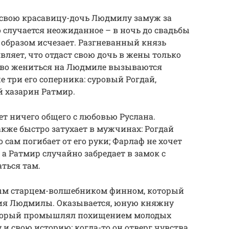
свою красавицу-дочь Людмилу замуж за
о случается неожиданное – в ночь до свадьбы
образом исчезает. Разгневанный князь
вляет, что отдаст свою дочь в жены только
право жениться на Людмиле вызываются
е три его соперника: суровый Рогдай,
й хазарин Ратмир.
ет ничего общего с любовью Руслана.
кже быстро затухает в мужчинах: Рогдай
 сам погибает от его руки; Фарлаф не хочет
а Ратмир случайно забредает в замок с
аться там.
рым старцем-волшебником финном, который
ия Людмилы. Оказывается, юную княжну
оторый промышлял похищением молодых
 и свою историю: когда-то он отверг чувства