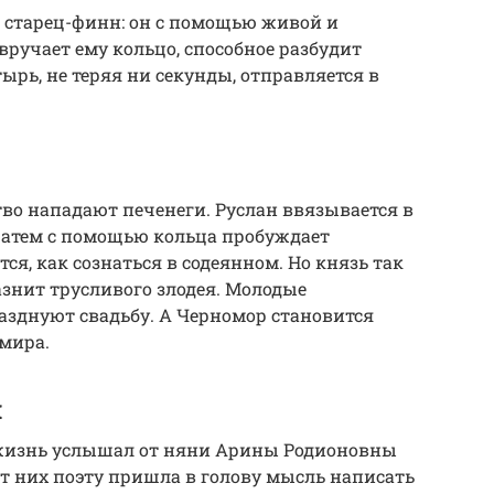
 старец-финн: он с помощью живой и
вручает ему кольцо, способное разбудит
ырь, не теряя ни секунды, отправляется в
во нападают печенеги. Руслан ввязывается в
 Затем с помощью кольца пробуждает
ся, как сознаться в содеянном. Но князь так
азнит трусливого злодея. Молодые
зднуют свадьбу. А Черномор становится
имира.
я
 жизнь услышал от няни Арины Родионовны
от них поэту пришла в голову мысль написать