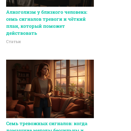
Алкоголизм у близкого человека:
семь сигналов тревоги и чёткий
план, который поможет
действовать
Статьи
Семь тревожных сигналов: когда
домашние методы бессильны и