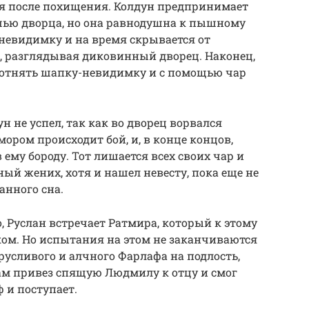
я после похищения. Колдун предпринимает
ью дворца, но она равнодушна к пышному
невидимку и на время скрывается от
м, разглядывая диковинный дворец. Наконец,
 отнять шапку-невидимку и с помощью чар
н не успел, так как во дворец ворвался
ором происходит бой, и, в конце концов,
 ему бороду. Тот лишается всех своих чар и
ный жених, хотя и нашел невесту, пока еще не
ванного сна.
, Руслан встречает Ратмира, который к этому
ком. Но испытания на этом не заканчиваются
русливого и алчного Фарлафа на подлость,
сам привез спящую Людмилу к отцу и смог
ф и поступает.