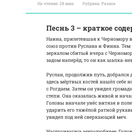
На чтение:
28 мин
Рубрика:
Разное
Песнь 3 – краткое сод
Наина, прилетевшая к Черномору в
союз против Руслана и Финна. Те
зеркалом сбитый вчера с Черномора
задом наперёд, то он как шапка-нев
Руслан, продолжив путь, добрался 
здесь мёртвых костей нашёл себе н
с Рогдаем. Затем он увидел грома
степи. Она оказалась живой и нач
Головы вначале унёс витязя в поле
ударить его тяжёлой ратной рукави
увидел под ней сверкающий меч.
Настроившись миролюбивее, Голов