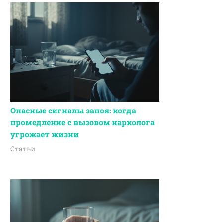
Опасные сигналы запоя: когда
промедление с вызовом нарколога
угрожает жизни
Статьи