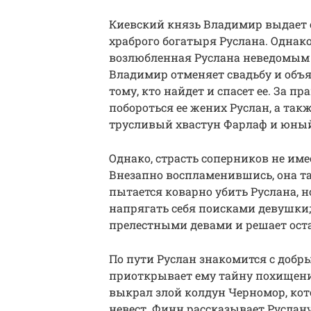
Киевский князь Владимир выдает 
храброго богатыря Руслана. Однак
возлюбленная Руслана неведомым 
Владимир отменяет свадьбу и объя
тому, кто найдет и спасет ее. За 
побороться ее жених Руслан, а такж
трусливый хвастун Фарлаф и юны
Однако, страсть соперников не име
Внезапно воспламенившись, она та
пытается коварно убить Руслана, но
напрягать себя поисками девушки; 
прелестными девами и решает ост
По пути Руслан знакомится с доб
приоткрывает ему тайну похищен
выкрал злой колдун Черномор, к
невест. Финн рассказывает Руслану