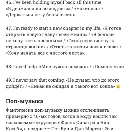
46. I’ve been holding myself back all this time.
«Я держался до последнего» / «Накипело» /
«Держаться нету больше сил».
47. I’m ready to start a new chapter in my life. «Я готов
открыть новую главу своей жизни» / «Я больше
не хочу жить прошлым» / «Готов перелистнуть
страницу жизни» / «Открыта жизни новая глава» /
«Хочу начать всё с чистого листа».
48. I need help. «Мне нужна помощь» / «Помоги мне».
49. I never saw that coming. «Не думал, что до этого
дойдёт» / «Никак не ожидал я такого вот конца»
Поп-музыка
Фактически поп-музыку можно отслеживать
примерно с 40-ых годов, когда в моду вошли так
называемые «крунеры» Фрэнк Синатра и Бинг
Кросби, а позднее – Пэт Бун и Дин Мартин. Эти