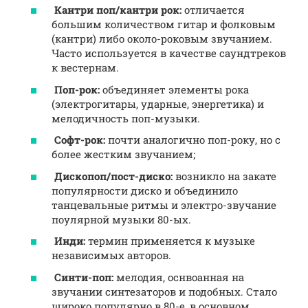
Кантри поп/кантри рок:
отличается
большим количеством гитар и фолковым
(кантри) либо около-роковым звучанием.
Часто используется в качестве саундтреков
к вестернам.
Поп-рок:
объединяет элементы рока
(электрогитары, ударные, энергетика) и
мелодичность поп-музыки.
Софт-рок:
почти аналогично поп-року, но с
более жестким звучанием;
Дископоп/пост-диско:
возникло на закате
популярности диско и объединило
танцевальные ритмы и электро-звучание
поулярной музыки 80-ых.
Инди:
термин применяется к музыке
независимых авторов.
Синти-поп:
мелодия, оснвоанная на
звучании синтезаторов и подобных. Стало
широко популярно в 80-е, в основном