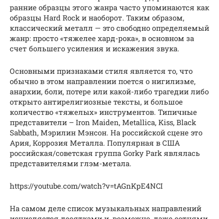
ранние образцы этого жанра часто упоминаются как
образцы Hard Rock и наоборот. Таким образом,
классический металл — это свободно определяемый
жанр: просто «тяжелее хард-рока», в основном за
счет большего усиления и искажения звука.
Основными признаками стиля является то, что
обычно в этом направлении поется о нигилизме,
анархии, боли, потере или какой-либо трагедии либо
открыто антирелигиозные тексты, и большое
количество «тяжелых» инструментов. Типичные
представители – Iron Maiden, Metallica, Kiss, Black
Sabbath, Мэрилин Мэнсон. На российской сцене это
Ария, Коррозия Металла. Популярная в США
российская/советская группа Gorky Park являлась
представителями глэм-метала.
https://youtube.com/watch?v=tAGnKpE4NCI
На самом деле список музыкальных направлений
исчисляется десятками и, возможно, даже сотнями