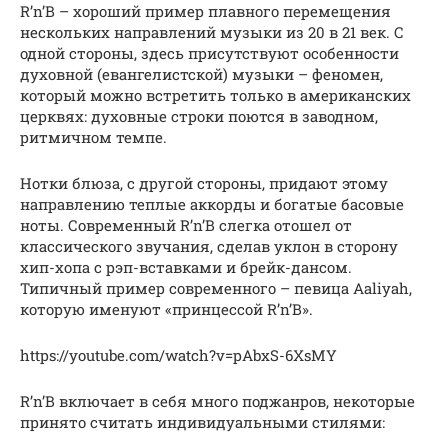
R’n’B – хороший пример плавного перемещения
нескольких направлений музыки из 20 в 21 век. С
одной стороны, здесь присутствуют особенности
духовной (евангелистской) музыки – феномен,
который можно встретить только в американских
церквях: духовные строки поются в заводном,
ритмичном темпе.
Нотки блюза, с другой стороны, придают этому
направлению теплые аккорды и богатые басовые
ноты. Современный R’n’B слегка отошел от
классического звучания, сделав уклон в сторону
хип-хопа с рэп-вставками и брейк-дансом.
Типичный пример современного – певица Aaliyah,
которую именуют «принцессой R’n’B».
https://youtube.com/watch?v=pAbxS-6XsMY
R’n’B включает в себя много поджанров, некоторые
принято считать индивидуальными стилями: