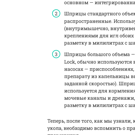
основном — интегрированна
Шприцы стандартного объема —
распространенные. Использу
(внутримышечно, внутривен
креплениями для игл обоих
разметку в милилитрах с ша
Шприцы большого объема — 30,
Lock, обычно используются
насосах — приспособлениях
препарату из капельницы в
заданной скоростью). Шприц
используется для кормления
мочевые каналы и дренажи,
разметку в милилитрах с ша
Теперь, после того, как мы узнали
укола, необходимо вспомнить о п