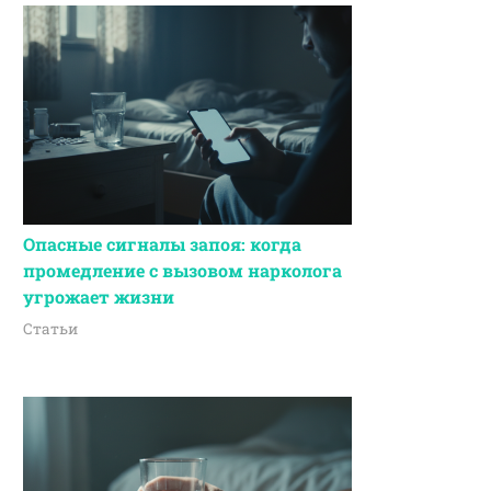
Опасные сигналы запоя: когда
промедление с вызовом нарколога
угрожает жизни
Статьи