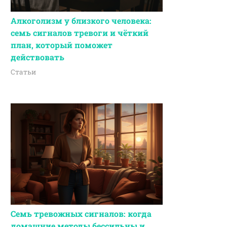
Алкоголизм у близкого человека:
семь сигналов тревоги и чёткий
план, который поможет
действовать
Статьи
Семь тревожных сигналов: когда
домашние методы бессильны и