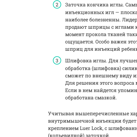
Заточка кончика иглы. Сам
инъекционных игл — плоска
наиболее болезненны. Лиде
продают шприцы с иглами к
момент прокола тканей так
ощущается. Особо важен этот
шприц для инъекций ребенк
Шлифовка иглы. Для лучшег
обработка (шлифовка) силик
сможет по внешнему виду и
Для решения этого вопроса 
Если в нем найдется упомина
обработана смазкой.
Учитывая вышеперечисленные хара
внутримышечной инъекции будет 
креплением Luer Lock, с шлифованн
(копьевидной) заточкой.