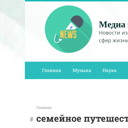
Перейти
к
контенту
Медиа 
Новости из
сфер жизн
Главная
Музыка
Наука
Главная
семейное путешес