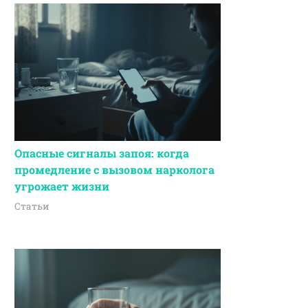
Опасные сигналы запоя: когда
промедление с вызовом нарколога
угрожает жизни
Статьи