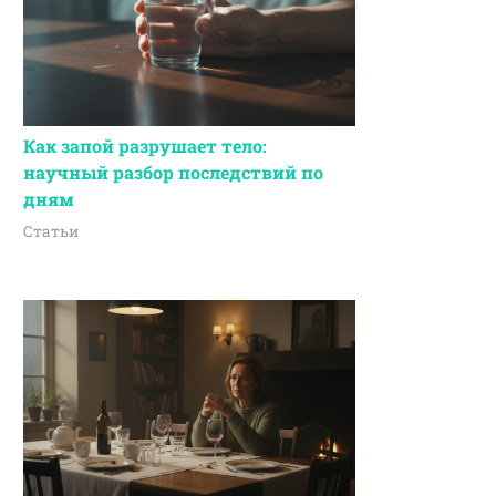
Как запой разрушает тело:
научный разбор последствий по
дням
Статьи