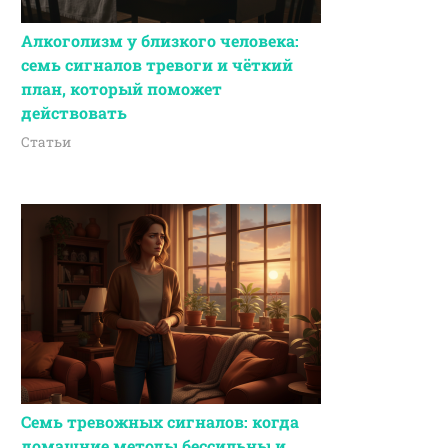
Алкоголизм у близкого человека:
семь сигналов тревоги и чёткий
план, который поможет
действовать
Статьи
Семь тревожных сигналов: когда
домашние методы бессильны и